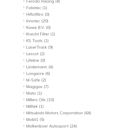
Ferodo Racing
(4)
Foliatec
(1)
Hiflofiltro
(0)
Innotec
(20)
Kawe B.V.
(0)
Knecht Filter
(1)
KS Tools
(1)
LaserTrack
(9)
Lescot
(2)
Lifeline
(0)
Lindemann
(4)
Longacre
(6)
M-Safe
(2)
Magigas
(7)
Mato
(1)
Millers Oils
(10)
Milltek
(1)
Mitsubishi Motors Corporation
(64)
Mobil1
(5)
Molkenboer Autosport
(24)