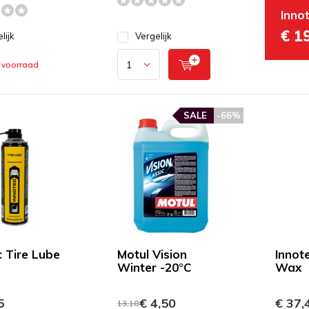
Inno
€ 1
lijk
Vergelijk
 voorraad
SALE
-66%
c Tire Lube
Motul Vision
Innot
Winter -20°C
Wax
5
€ 4,50
€ 37,
13,10