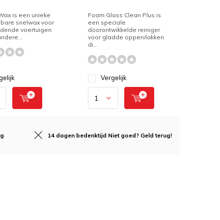
Wax is een unieke
Foam Glass Clean Plus is
lbare snelwax voor
een speciale
idende voertuigen
doorontwikkelde reiniger
andere...
voor gladde oppervlakken
di...
gelijk
Vergelijk
ng
14 dagen bedenktijd
Niet goed? Geld terug!