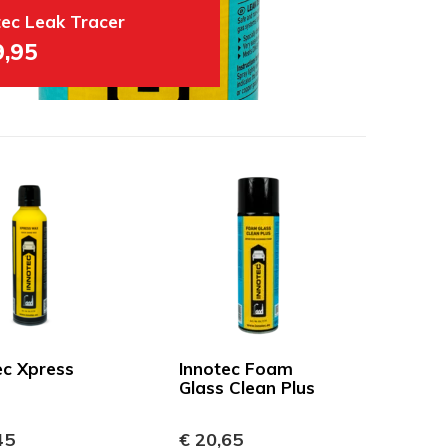
tec Leak Tracer
9,95
ec Xpress
Innotec Foam
Glass Clean Plus
45
€ 20,65