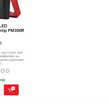
 LED
amp PM300R
5
 van Coast, met
elijkheden en
nctie (optioneel
).
lijk