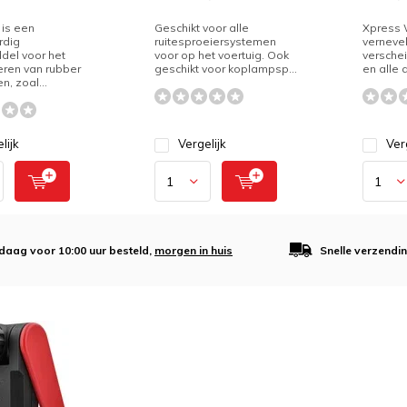
 is een
Geschikt voor alle
Xpress 
rdig
ruitesproeiersystemen
verneve
del voor het
voor op het voertuig. Ook
versche
ren van rubber
geschikt voor koplampsp...
en alle 
, zoal...
lijk
Vergelijk
Ver
daag voor 10:00 uur besteld,
morgen in huis
Snelle verzendi