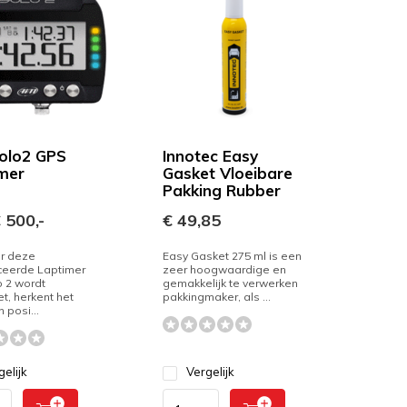
olo2 GPS
Innotec Easy
mer
Gasket Vloeibare
Pakking Rubber
 500,-
€ 49,85
r deze
Easy Gasket 275 ml is een
eerde Laptimer
zeer hoogwaardige en
 2 wordt
gemakkelijk te verwerken
t, herkent het
pakkingmaker, als ...
n posi...
gelijk
Vergelijk