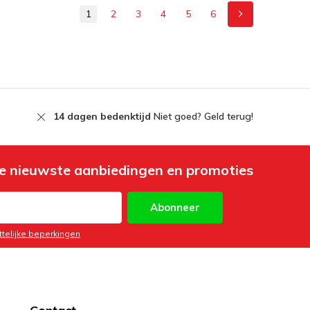
1
2
3
4
5
6
14 dagen bedenktijd
Niet goed? Geld terug!
e nieuwste aanbiedingen en promoties
Abonneer
ttelijke beperkingen