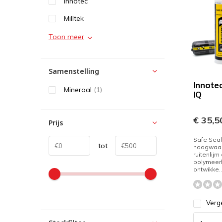
Innotec
Milltek
Toon meer
Samenstelling
Innote
Mineraal
(1)
IQ
€ 35,5
Prijs
Safe Seal
tot
hoogwaar
ruitenlijm
polymeerb
ontwikke..
Verge