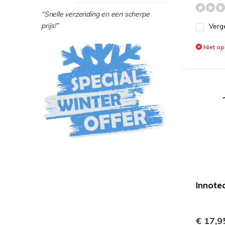
“Snelle verzending en een scherpe
prijs!”
Verge
Niet op
Innote
€ 17,9