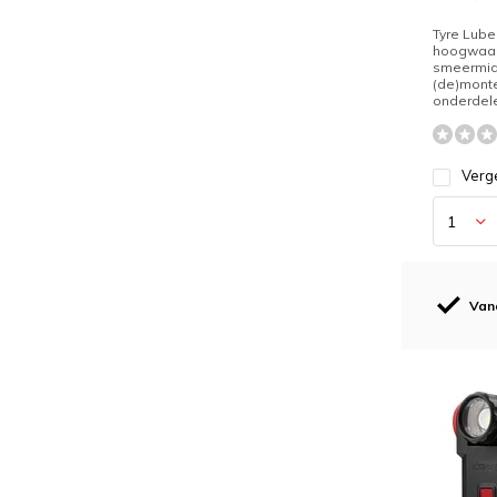
Tyre Lube
hoogwaa
smeermid
(de)monte
onderdelen
Verge
Van