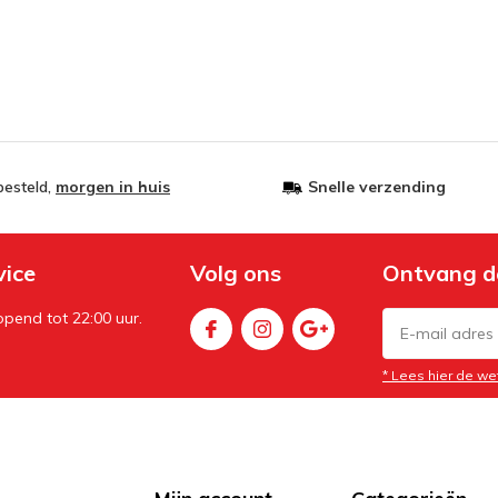
besteld,
morgen in huis
Snelle verzending
vice
Volg ons
Ontvang d
pend tot 22:00 uur.
* Lees hier de we