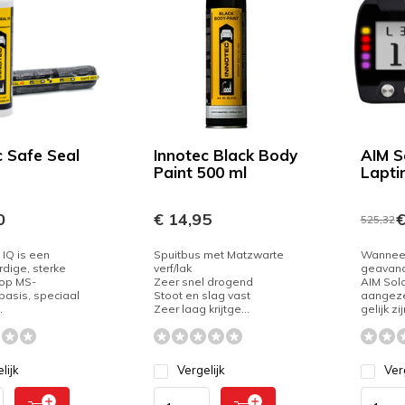
c Safe Seal
Innotec Black Body
AIM S
Paint 500 ml
Lapti
0
€ 14,95
€
525,32
 IQ is een
Spuitbus met Matzwarte
Wannee
dige, sterke
verf/lak
geavanc
 op MS-
Zeer snel drogend
AIM Solo
asis, speciaal
Stoot en slag vast
aangeze
.
Zeer laag krijtge...
gelijk zij
lijk
Vergelijk
Ver