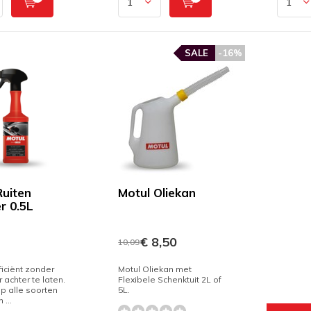
SALE
-16%
Ruiten
Motul Oliekan
r 0.5L
€ 8,50
10,09
ficiënt zonder
Motul Oliekan met
 achter te laten.
Flexibele Schenktuit 2L of
op alle soorten
5L.
 ...