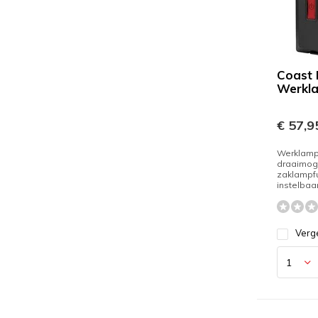
Coast
Werkl
€ 57,9
Werklamp
draaimog
zaklampfu
instelbaar
Verge