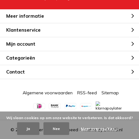
Meer informatie
Klantenservice
Mijn account
Categorieën
Contact
Algemene voorwaarden
RSS-feed
Sitemap
Wij slaan cookies op om onze website te verbeteren. Is dat akkoord?
Ja
Nee
Meer over cookies »
© 2026 - Powered by
Lightspeed
- Theme by
DMWS.nl