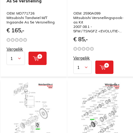
As 5e Versnelling
OEM: MD771726
OEM: 2590A099
Mitsubishi Tandwiel M/T
Mitsubishi Versnellingspook-
Ingaande As 5e Versnelling
as Kit
2007.08.1 -
€ 165,-
5FM / TSNGFZ <EVOLUTIE-...
€ 85,-
Vergelijk
Vergelijk