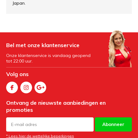
Japan.
Bel met onze klantenservice
Onze klantenservice is vandaag geopend
tot 22:00 uur.
Volg ons
Ontvang de nieuwste aanbiedingen en
promoties
Abonneer
* Lees hier de wettelijke beperkingen