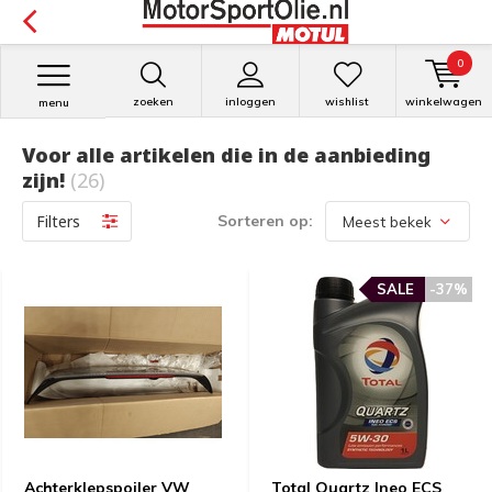
0
zoeken
inloggen
wishlist
winkelwagen
menu
Voor alle artikelen die in de aanbieding
zijn!
(26)
Filters
Sorteren op:
SALE
-37%
Achterklepspoiler VW
Total Quartz Ineo ECS