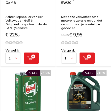
Golf 8
5W30
Achterklepspoiler van een
Met deze volsynthetische
Volkswagen Golf 8.
motorolie zorg je ervoor dat
Origineel gespoten in de kleur
de motor van je voertuig in
LA7C (Mondste...
goede co...
€ 225,-
€ 9,95
15,85
Vergelijk
Vergelijk
SALE
-16%
SALE
-18%