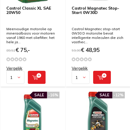
Castrol Classic XL SAE
Castrol Magnatec Stop-
20W50
Start 0W30D
Meervoudige motorolie op
Castrol Magnatec stop-start
mineraalbasis voor motoren
0W30 D motorolie bevat
vanaf 1960 met oliefilter, het
intelligente moleculen die zich
hele ja...
vasthec...
€ 75,-
€ 48,95
89,52
59,99
Vergelijk
Vergelijk
SALE
-16%
SALE
-12%