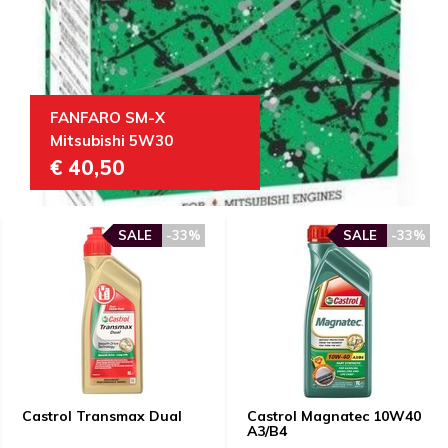
FANFARO SM-X
Mitsubishi 5W30
€ 40,50
SALE
-33%
SALE
-33%
Castrol Transmax Dual
Castrol Magnatec 10W40
A3/B4