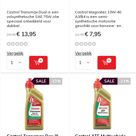
Castrol Transmax Dual is een
Castrol Magnatec 10W-40
volsynthetische SAE 75W olie
A3/B4 is een semi-
speciaal ontwikkeld voor
synthetische motorolie
dubbel...
geschikt voor benzine- en...
€ 13,95
€ 7,95
20,95
11,95
Vergelijk
Vergelijk
SALE
-33%
SALE
-21%
Castrol Transmax Dex III
Castrol ATF Multivehicle