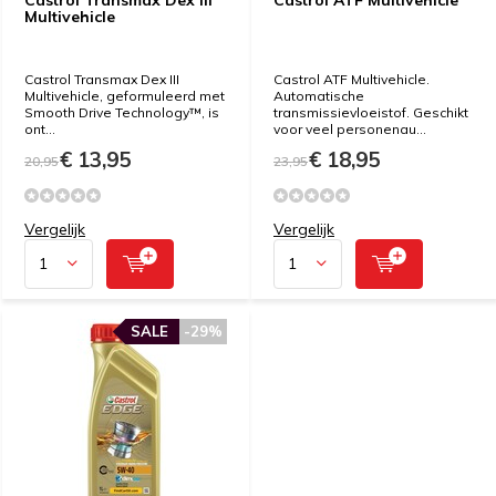
Multivehicle
Castrol Transmax Dex III
Castrol ATF Multivehicle.
Multivehicle, geformuleerd met
Automatische
Smooth Drive Technology™, is
transmissievloeistof. Geschikt
ont...
voor veel personenau...
€ 13,95
€ 18,95
20,95
23,95
Vergelijk
Vergelijk
SALE
-29%