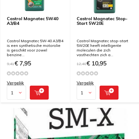
Castrol Magnatec 5W40
Castrol Magnatec Stop-
A3/B4
Start 5W20E
Castrol Magnatec 5W-40 A3/B4
Castrol Magnatec stop-start
is een synthetische motorolie
5W20E heeft intelligente
is geschikt voor zowel
moleculen die zich
benzine...
vasthechten zich a...
€ 7,95
€ 10,95
9,41
12,40
Vergelijk
Vergelijk