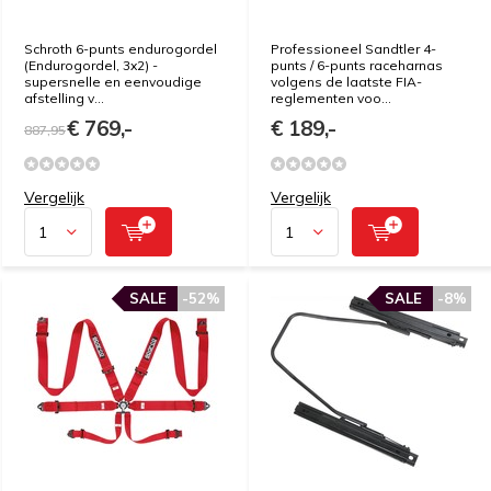
Schroth 6-punts endurogordel
Professioneel Sandtler 4-
(Endurogordel, 3x2) -
punts / 6-punts raceharnas
supersnelle en eenvoudige
volgens de laatste FIA-
afstelling v...
reglementen voo...
€ 769,-
€ 189,-
887,95
Vergelijk
Vergelijk
SALE
-52%
SALE
-8%