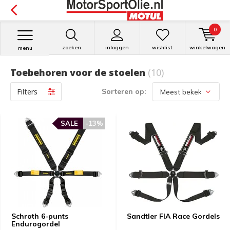
0
zoeken
inloggen
wishlist
winkelwagen
menu
Toebehoren voor de stoelen
(10)
Filters
Sorteren op:
SALE
-13%
Schroth 6-punts
Sandtler FIA Race Gordels
Endurogordel