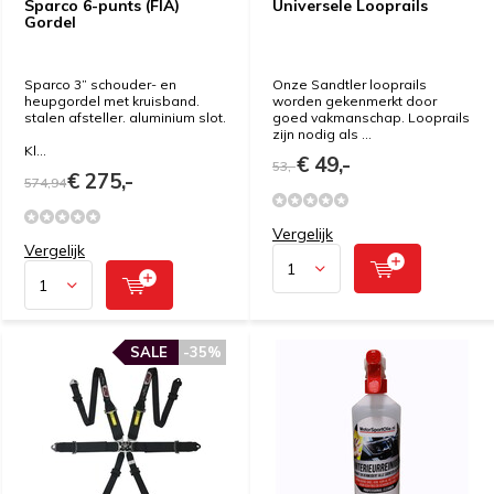
Sparco 6-punts (FIA)
Universele Looprails
Gordel
Sparco 3” schouder- en
Onze Sandtler looprails
heupgordel met kruisband.
worden gekenmerkt door
stalen afsteller. aluminium slot.
goed vakmanschap. Looprails
zijn nodig als ...
Kl...
€ 49,-
53,-
€ 275,-
574,94
Vergelijk
Vergelijk
SALE
-35%