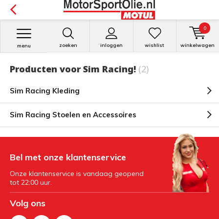
0
zoeken
inloggen
wishlist
winkelwagen
menu
Producten voor Sim Racing!
(2)
Sim Racing Kleding
Sim Racing Stoelen en Accessoires
Bel met onze klantenservice
Onze klantenservice is vandaag geopend
tot 22:00 uur.
Volg ons