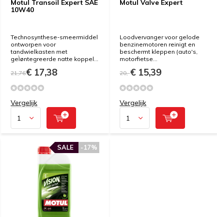
Motul Transoil Expert SAE
Motul Valve Expert
10W40
Technosynthese-smeermiddel
Loodvervanger voor gelode
ontworpen voor
benzinemotoren reinigt en
tandwielkasten met
beschermt kleppen (auto's,
geÌøntegreerde natte koppel...
motorfietse...
€ 17,38
€ 15,39
21,76
20,-
Vergelijk
Vergelijk
SALE
-17%