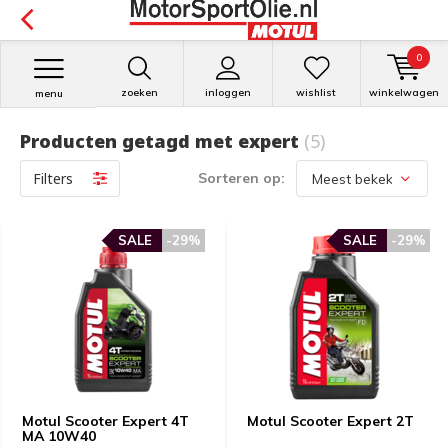
0
zoeken
inloggen
wishlist
winkelwagen
menu
Producten getagd met expert
(5)
Filters
Sorteren op:
SALE
-29%
SALE
-29%
Motul Scooter Expert 4T
Motul Scooter Expert 2T
MA 10W40