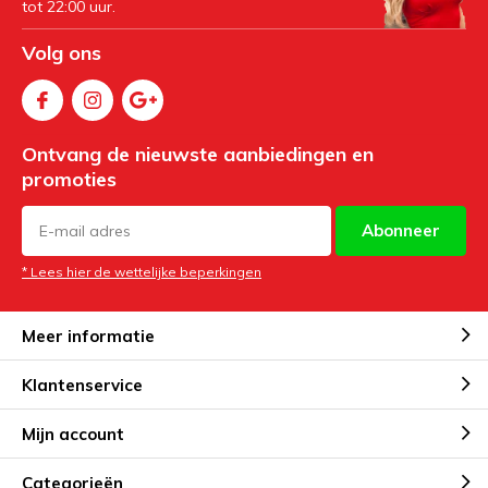
tot 22:00 uur.
Volg ons
Ontvang de nieuwste aanbiedingen en
promoties
Abonneer
* Lees hier de wettelijke beperkingen
Meer informatie
Klantenservice
Mijn account
Categorieën