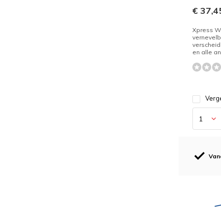
€ 37,4
Xpress Wa
vernevelb
verscheid
en alle an
Verge
Van