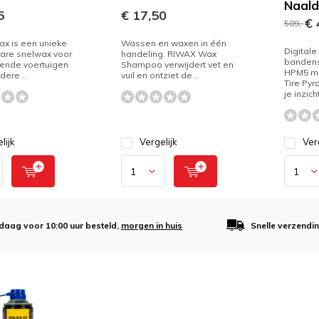
Naal
5
€ 17,50
€ 
509,-
x is een unieke
Wassen en waxen in één
Digitale
are snelwax voor
handeling. RIWAX Wax
banden
ende voertuigen
Shampoo verwijdert vet en
HPM5 m
dere...
vuil en ontziet de...
Tire Pyr
je inzicht
lijk
Vergelijk
Ver
daag voor 10:00 uur besteld,
morgen in huis
Snelle verzendi