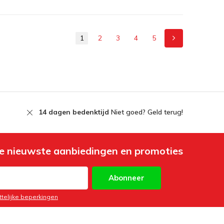
1
2
3
4
5
14 dagen bedenktijd
Niet goed? Geld terug!
e nieuwste aanbiedingen en promoties
Abonneer
ttelijke beperkingen