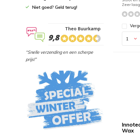
Zeer laag 
Niet goed? Geld terug!
Verge
Theo Buurkamp
9,8
“Snelle verzending en een scherpe
prijs!”
Innote
Wax