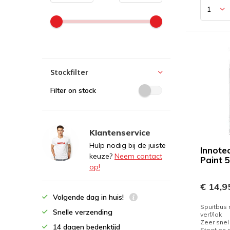
Stockfilter
Filter on stock
Klantenservice
Hulp nodig bij de juiste
Innote
keuze?
Neem contact
Paint 
op!
€ 14,9
Volgende dag in huis!
Spuitbus
Snelle verzending
verf/lak
Zeer sne
14 dagen bedenktijd
Stoot en 