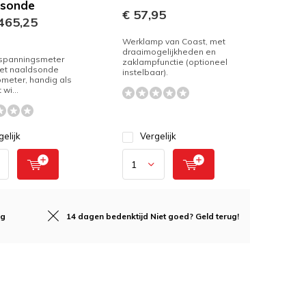
dsonde
€ 57,95
465,25
Werklamp van Coast, met
draaimogelijkheden en
spanningsmeter
zaklampfunctie (optioneel
et naaldsonde
instelbaar).
ometer, handig als
 wi...
gelijk
Vergelijk
ng
14 dagen bedenktijd
Niet goed? Geld terug!