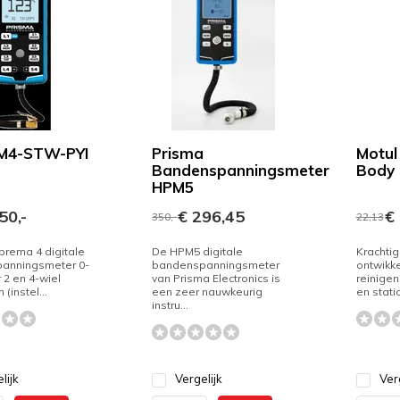
M4-STW-PYI
Prisma
Motul
Bandenspanningsmeter
Body 
HPM5
50,-
€ 296,45
€ 
350,-
22,13
prema 4 digitale
De HPM5 digitale
Krachtig
anningsmeter 0-
bandenspanningsmeter
ontwikke
 2 en 4-wiel
van Prisma Electronics is
reinigen
 (instel...
een zeer nauwkeurig
en statio
instru...
lijk
Vergelijk
Ver