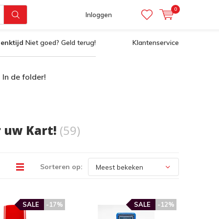
0
Inloggen
enktijd
Niet goed? Geld terug!
Klantenservice
In de folder!
 uw Kart!
(59)
Sorteren op:
SALE
-17%
SALE
-12%