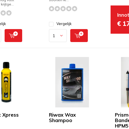
krijtge...
Inno
€ 1
lijk
Vergelijk
c Xpress
Riwax Wax
Prism
Shampoo
Band
HPM5