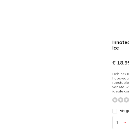
Innote
Ice
€ 18,9
Deblock I
hoogwaa
roestoplo
van MoS2 
ideale co
Verge