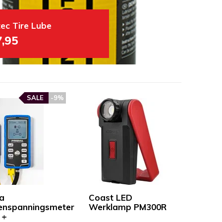
tec Tire Lube
7,95
SALE
-9%
a
Coast LED
enspanningsmeter
Werklamp PM300R
 +