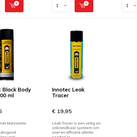
c Black Body
Innotec Leak
500 ml
Tracer
5
€ 19,95
 met Matzwarte
Leak Tracer is een veilig en
onbrandbaar systeem om
l drogend
snel en efficiënt allerlei
slag vast
soorten le...