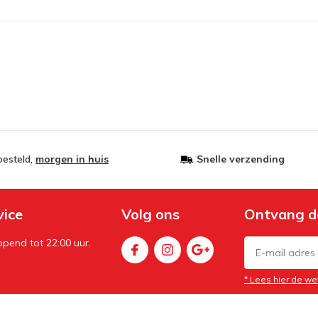
besteld,
morgen in huis
Snelle verzending
vice
Volg ons
Ontvang d
pend tot 22:00 uur.
* Lees hier de we