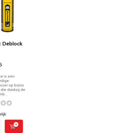
c Deblock
5
ce is een
rdige
sser op basis
die dankzij de
mb...
lijk