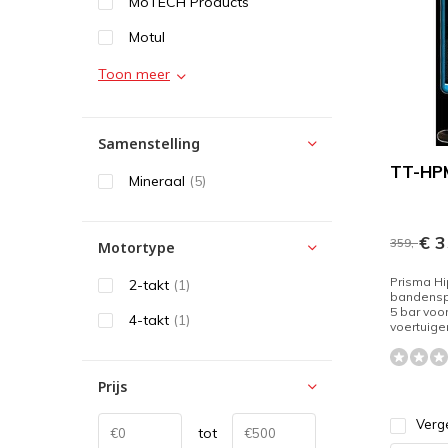
MoTECH Products
Motul
Toon meer
Samenstelling
TT-HP
Mineraal
(5)
€ 3
359,-
Motortype
Prisma Hi
2-takt
(1)
bandensp
5 bar voor
4-takt
(1)
voertuigen
Prijs
Verge
tot