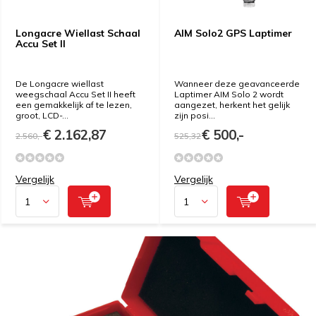
Longacre Wiellast Schaal
AIM Solo2 GPS Laptimer
Accu Set II
De Longacre wiellast
Wanneer deze geavanceerde
weegschaal Accu Set II heeft
Laptimer AIM Solo 2 wordt
een gemakkelijk af te lezen,
aangezet, herkent het gelijk
groot, LCD-...
zijn posi...
€ 2.162,87
€ 500,-
2.560,-
525,32
Vergelijk
Vergelijk