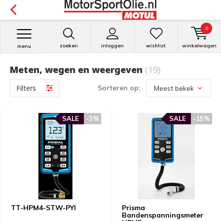
0
zoeken
inloggen
wishlist
winkelwagen
menu
Meten, wegen en weergeven
(19)
Filters
Sorteren op:
SALE
-3%
SALE
-15%
TT-HPM4-STW-PYI
Prisma
Bandenspanningsmeter