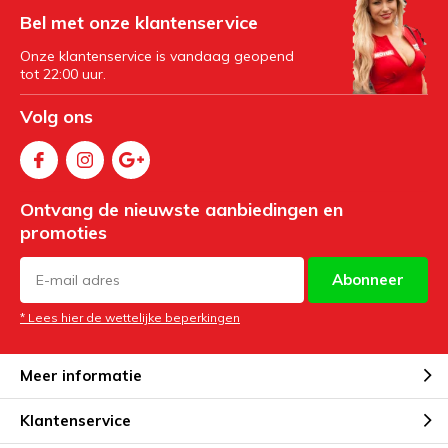
Bel met onze klantenservice
Onze klantenservice is vandaag geopend
tot 22:00 uur.
Volg ons
Ontvang de nieuwste aanbiedingen en
promoties
Abonneer
* Lees hier de wettelijke beperkingen
Meer informatie
Klantenservice