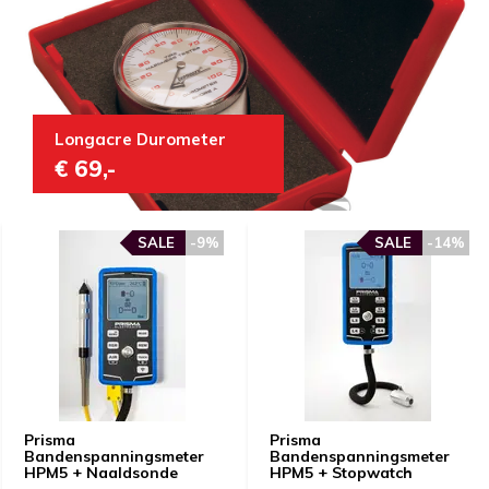
Longacre Durometer
€ 69,-
SALE
-9%
SALE
-14%
Prisma
Prisma
Bandenspanningsmeter
Bandenspanningsmeter
HPM5 + Naaldsonde
HPM5 + Stopwatch