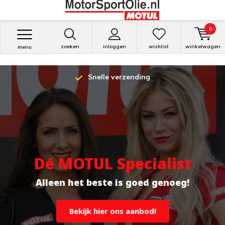
0
zoeken
inloggen
wishlist
winkelwagen
menu
14 dagen bedenktijd
Niet goed? Geld terug!
Dé MOTUL Specialist
Alleen het beste is goed genoeg!
Bekijk hier ons aanbod!