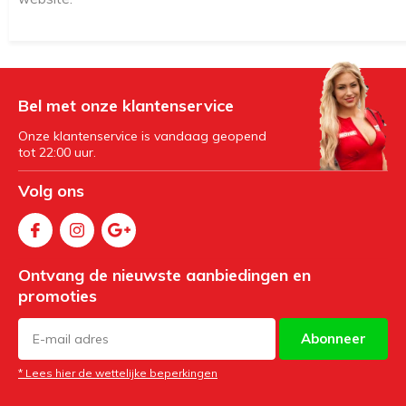
Bel met onze klantenservice
Onze klantenservice is vandaag geopend
tot 22:00 uur.
Volg ons
Ontvang de nieuwste aanbiedingen en
promoties
Abonneer
* Lees hier de wettelijke beperkingen