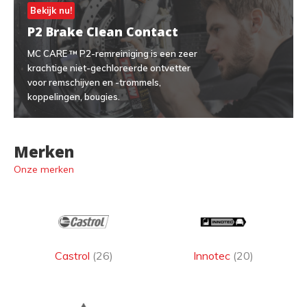
Bekijk nu!
P2 Brake Clean Contact
MC CARE ™ P2-remreiniging is een zeer
krachtige niet-gechloreerde ontvetter
voor remschijven en -trommels,
koppelingen, bougies.
Merken
Onze merken
Castrol
(26)
Innotec
(20)