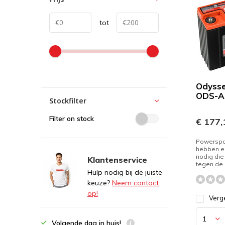
tot
Odysse
ODS-A
Stockfilter
Filter on stock
€ 177,
Powerspo
hebben ee
nodig die
Klantenservice
tegen de 
Hulp nodig bij de juiste
keuze?
Neem contact
op!
Verge
Volgende dag in huis!