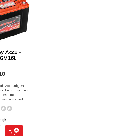
y Accu -
GM16L
10
rt-voertuigen
n krachtige accu
 bestand is
zware belast...
lijk