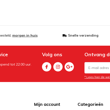
besteld,
morgen in huis
Snelle verzending
vice
Volg ons
Ontvang d
pend tot 22:00 uur.
* Lees hier de we
Mijn account
Categorieën