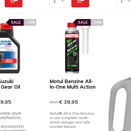
SALE
-18%
SALE
-20%
Suzuki
Motul Benzine All-
 Gear Oil
In-One Multi Action
9,95
€ 39,95
50,21
ARINE GEAR
Motul® All in One Benzine
SMEERMIDDEL
is een complete, multi-
action reiniger voor alle
LINGSBAKKEN
soorten benzin...
OORDMOTOREN.