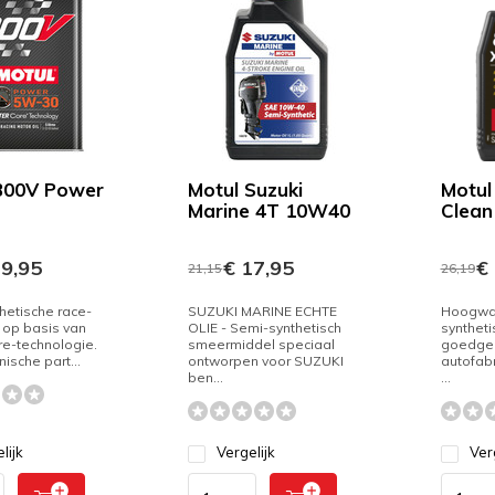
300V Power
Motul Suzuki
Motul
Marine 4T 10W40
Clean
9,95
€ 17,95
€ 
21,15
26,19
hetische race-
SUZUKI MARINE ECHTE
Hoogwa
 op basis van
OLIE - Semi-synthetisch
synthet
e-technologie.
smeermiddel speciaal
goedgek
ische part...
ontworpen voor SUZUKI
autofabr
ben...
...
lijk
Vergelijk
Ver