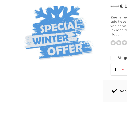
€ 1
23,07
Zeer effec
additieve
verlies v
lekkage t
Houd...
Verge
Van