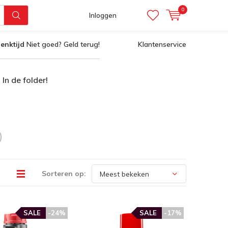
0
Inloggen
enktijd
Niet goed? Geld terug!
Klantenservice
In de folder!
)
Sorteren op:
SALE
-24%
SALE
-17%