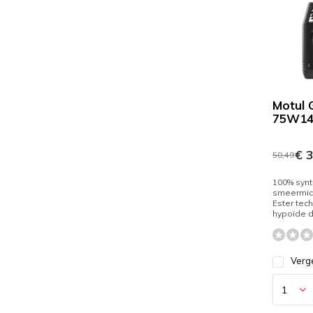
Motul
75W14
€ 3
50,49
100% synt
smeermid
Ester tec
hypoïde dif
Verge