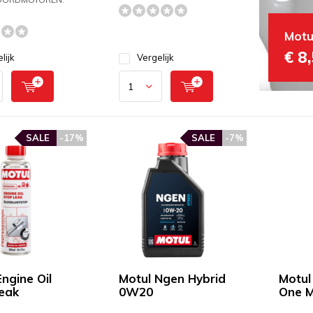
Motu
€ 8
lijk
Vergelijk
SALE
-17%
SALE
-7%
ngine Oil
Motul Ngen Hybrid
Motul 
eak
0W20
One M