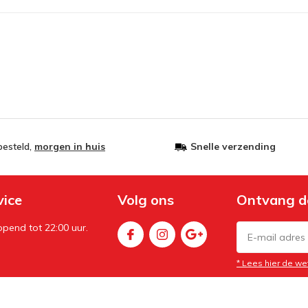
besteld,
morgen in huis
Snelle verzending
vice
Volg ons
Ontvang d
pend tot 22:00 uur.
* Lees hier de we