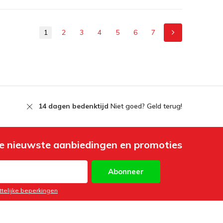
1
2
3
4
5
6
7
14 dagen bedenktijd
Niet goed? Geld terug!
e nieuwste aanbiedingen en promoties
Abonneer
ttelijke beperkingen