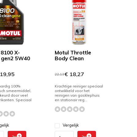
 8100 X-
Motul Throttle
 gen2 5W40
Body Clean
19,95
€ 18,27
22,13
ardig 100%
Krachtige reiniger speciaal
isch smeermiddel,
ontwikkeld voor het
eurd door veel
reinigen van gasklephuis
ikanten. Speciaal
en stationair reg...
gelijk
Vergelijk