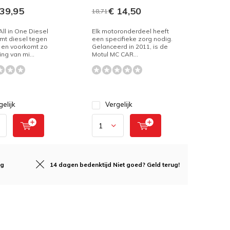
39,95
€ 14,50
18,71
ll in One Diesel
Elk motoronderdeel heeft
mt diesel tegen
een specifieke zorg nodig.
 en voorkomt zo
Gelanceerd in 2011, is de
ng van mi...
Motul MC CAR...
gelijk
Vergelijk
ng
14 dagen bedenktijd
Niet goed? Geld terug!