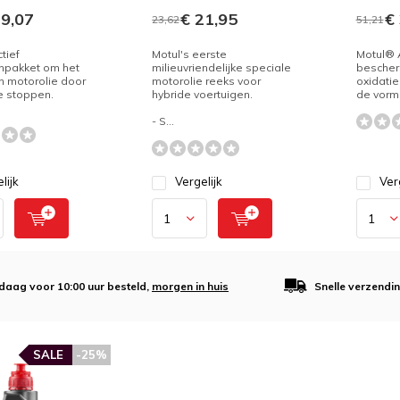
9,07
€ 21,95
€ 
23,62
51,21
tief
Motul's eerste
Motul® A
npakket om het
milieuvriendelijke speciale
bescher
an motorolie door
motorolie reeks voor
oxidatie
e stoppen.
hybride voertuigen.
de vormi
- S...
lijk
Vergelijk
Ver
daag voor 10:00 uur besteld,
morgen in huis
Snelle verzendi
SALE
-25%