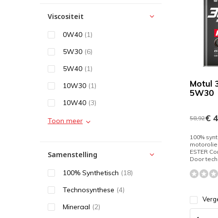
Viscositeit
0W40
(1)
5W30
(6)
5W40
(1)
Motul 
10W30
(1)
5W30
10W40
(3)
€ 4
58,92
Toon meer
100% synt
motorolie
ESTER Cor
Samenstelling
Door techn
100% Synthetisch
(18)
Technosynthese
(4)
Verge
Mineraal
(2)