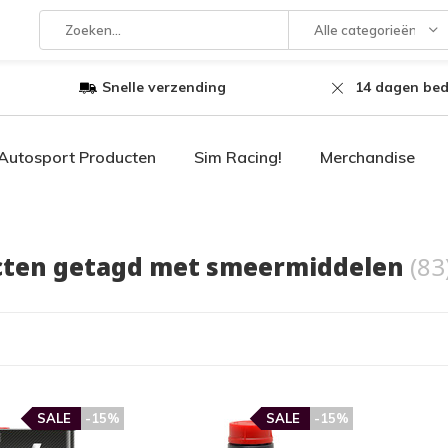
Alle categorieën
Snelle verzending
14 dagen bed
Autosport Producten
Sim Racing!
Merchandise
cten getagd met smeermiddelen
(83
SALE
-15%
SALE
-15%