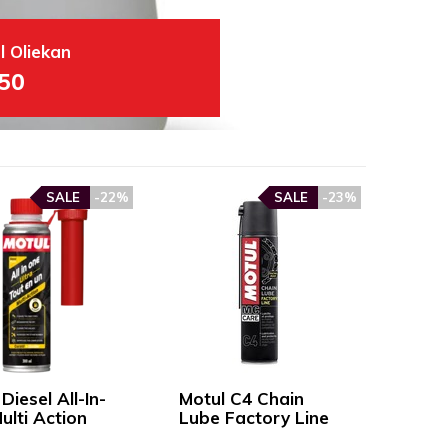
l Oliekan
,50
SALE
-22%
SALE
-23%
Diesel All-In-
Motul C4 Chain
ulti Action
Lube Factory Line