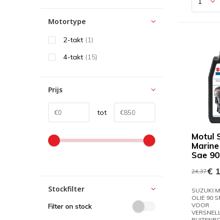
Motortype
2-takt
(1)
4-takt
(15)
Prijs
tot
Motul 
Marine
Sae 90
€ 1
24,37
Stockfilter
SUZUKI M
OLIE 90 
VOOR
Filter on stock
VERSNEL
BUITENB