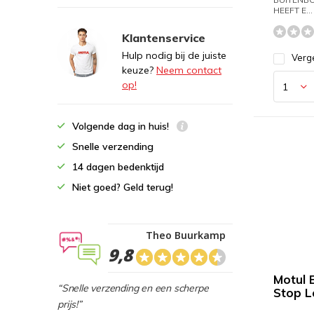
HEEFT E...
Klantenservice
Hulp nodig bij de juiste
Verge
keuze?
Neem contact
op!
Volgende dag in huis!
Snelle verzending
14 dagen bedenktijd
Niet goed? Geld terug!
Theo Buurkamp
9,8
Motul E
“Snelle verzending en een scherpe
Stop L
prijs!”