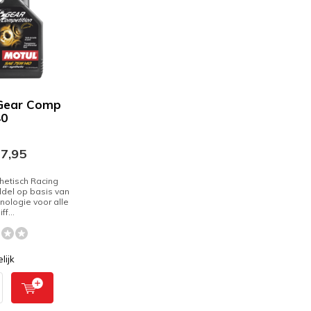
 Gear Comp
0
7,95
hetisch Racing
del op basis van
hnologie voor alle
f...
lijk