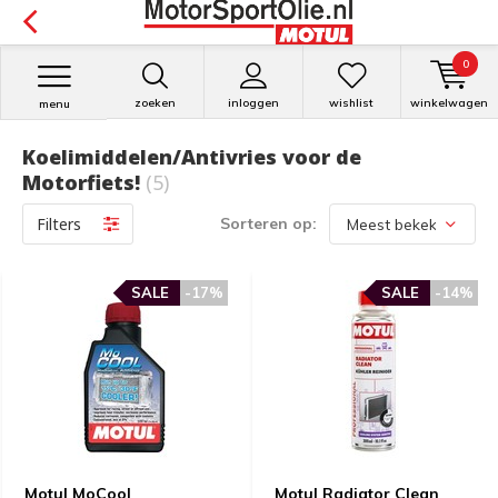
0
zoeken
inloggen
wishlist
winkelwagen
menu
Koelimiddelen/Antivries voor de
Motorfiets!
(5)
Filters
Sorteren op:
SALE
-17%
SALE
-14%
Motul MoCool
Motul Radiator Clean