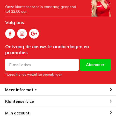
Onze klantenservice is vandaag geopend
tot 22:00 uur.
Volg ons
Ontvang de nieuwste aanbiedingen en
promoties
Abonneer
* Lees hier de wettelijke beperkingen
Meer informatie
Klantenservice
Mijn account