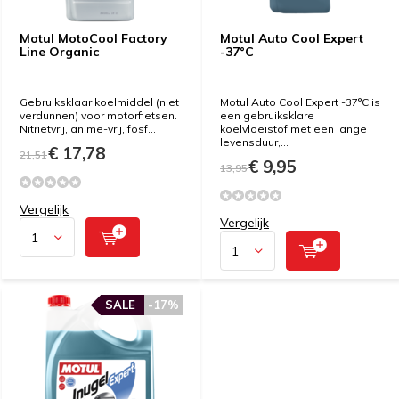
Motul MotoCool Factory
Motul Auto Cool Expert
Line Organic
-37°C
Gebruiksklaar koelmiddel (niet
Motul Auto Cool Expert -37°C is
verdunnen) voor motorfietsen.
een gebruiksklare
Nitrietvrij, anime-vrij, fosf...
koelvloeistof met een lange
levensduur,...
€ 17,78
21,51
€ 9,95
13,95
Vergelijk
Vergelijk
SALE
-17%