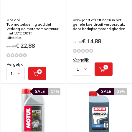
MoCool
Verwijdert afzettingen in het
Top motorkoeling additief
gehele koelcircuit veroorzaakt
Verlaag de motortemperatuur
door bedrijfsomstandigheden.
met 15°C (30°F)
...
Uitsteke...
€ 14,88
17,38
€ 22,88
27,68
Vergelijk
Vergelijk
SALE
-17%
SALE
-29%