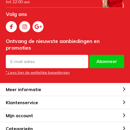
tot 22:00 uur.
Volg ons
Ontvang de nieuwste aanbiedingen en
promoties
Abonneer
* Lees hier de wettelijke beperkingen
Meer informatie
Klantenservice
Mijn account
Categorieën