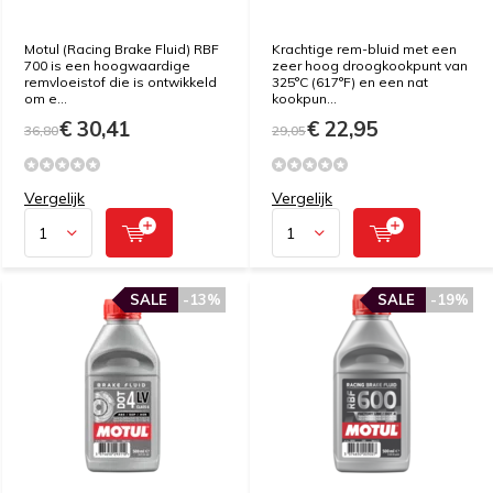
Motul (Racing Brake Fluid) RBF
Krachtige rem-bluid met een
700 is een hoogwaardige
zeer hoog droogkookpunt van
remvloeistof die is ontwikkeld
325°C (617°F) en een nat
om e...
kookpun...
€ 30,41
€ 22,95
36,80
29,05
Vergelijk
Vergelijk
SALE
-13%
SALE
-19%