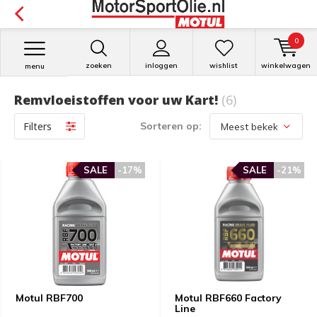
0
zoeken
inloggen
wishlist
winkelwagen
menu
Remvloeistoffen voor uw Kart!
(6)
Filters
Sorteren op:
SALE
-17%
SALE
-21%
Motul RBF700
Motul RBF660 Factory
Line