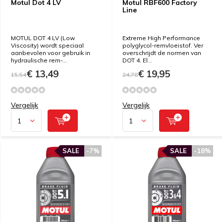
Motul Dot 4 LV
Motul RBF600 Factory
Line
MOTUL DOT 4 LV (Low
Extreme High Performance
Viscosity) wordt speciaal
polyglycol-remvloeistof. Ver
aanbevolen voor gebruik in
overschrijdt de normen van
hydraulische rem-...
DOT 4. El...
€ 13,49
€ 19,95
15,54
24,78
Vergelijk
Vergelijk
SALE
-7%
SALE
-18%