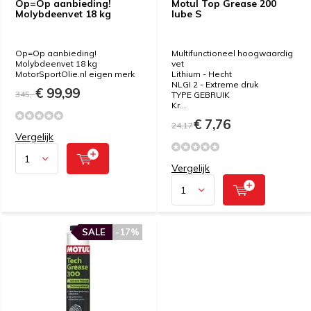
Op=Op aanbieding!
Motul Top Grease 200
Molybdeenvet 18 kg
lube S
Op=Op aanbieding!
Multifunctioneel hoogwaardig
Molybdeenvet 18 kg
vet
MotorSportOlie.nl eigen merk
Lithium - Hecht
NLGI 2 - Extreme druk
€ 99,99
345,-
TYPE GEBRUIK
Kr...
€ 7,76
24,17
Vergelijk
Vergelijk
SALE
-17%