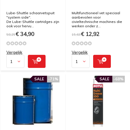
Lube-Shuttle schaarvetspuit
Multifunctioneel vet speciaal
"system side".
aanbevolen voor
De Lube-Shuttle cartridges zijn
civieltechnische machines die
ook voor hervu...
werken onder z...
€ 34,90
€ 12,92
58,25
15,63
Vergelijk
Vergelijk
SALE
-71%
SALE
-68%