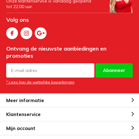
Onze klantenservice is vandaag geopend
tot 22:00 uur.
Volg ons
Ontvang de nieuwste aanbiedingen en
promoties
Abonneer
* Lees hier de wettelijke beperkingen
Meer informatie
Klantenservice
Mijn account