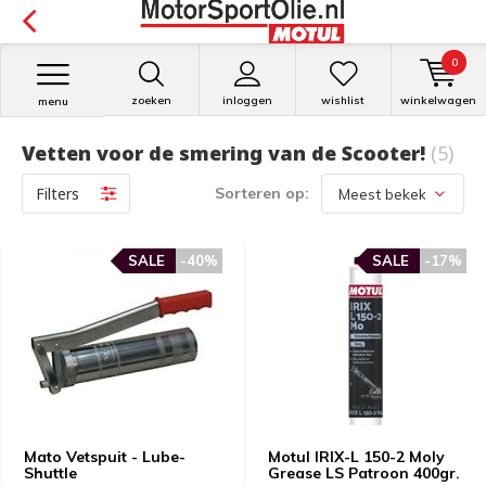
0
zoeken
inloggen
wishlist
winkelwagen
menu
Vetten voor de smering van de Scooter!
(5)
Filters
Sorteren op:
SALE
-40%
SALE
-17%
Mato Vetspuit - Lube-
Motul IRIX-L 150-2 Moly
Shuttle
Grease LS Patroon 400gr.