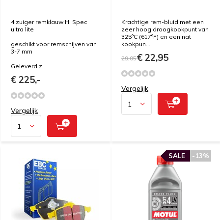
4 zuiger remklauw Hi Spec
Krachtige rem-bluid met een
ultra lite
zeer hoog droogkookpunt van
325°C (617°F) en een nat
geschikt voor remschijven van
kookpun...
3-7 mm
€ 22,95
29,05
Geleverd z...
€ 225,-
Vergelijk
Vergelijk
SALE
-13%