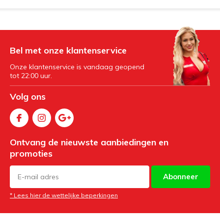
Bel met onze klantenservice
Onze klantenservice is vandaag geopend
tot 22:00 uur.
Volg ons
Ontvang de nieuwste aanbiedingen en
promoties
Abonneer
* Lees hier de wettelijke beperkingen