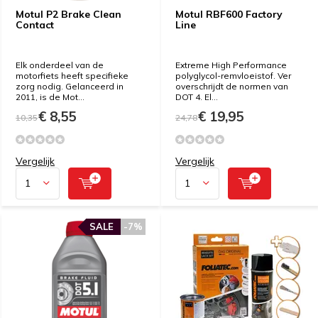
Motul P2 Brake Clean
Motul RBF600 Factory
Contact
Line
Elk onderdeel van de
Extreme High Performance
motorfiets heeft specifieke
polyglycol-remvloeistof. Ver
zorg nodig. Gelanceerd in
overschrijdt de normen van
2011, is de Mot...
DOT 4. El...
€ 8,55
€ 19,95
10,35
24,78
Vergelijk
Vergelijk
SALE
-7%