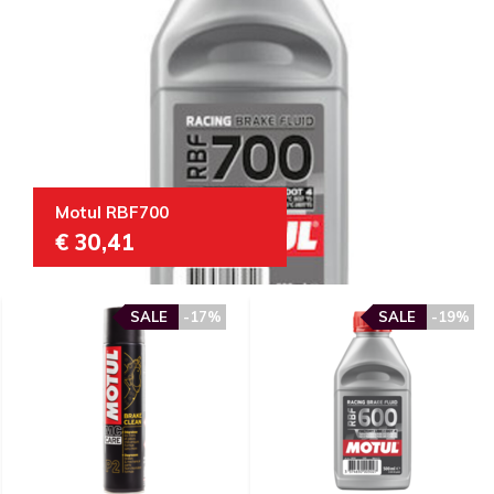
Motul RBF700
€ 30,41
SALE
-17%
SALE
-19%