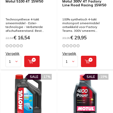
Motul 5100 4T 15W50
Motul 300V 4T Factory
Line Road Racing 15W50
Technosynthese 4-takt
100% synthetisch 4-takt
smeermiddel - Ester-
motorsport smeermiddel
technologie - Verbeterde
ontwikkeld voor Factory
afschuifweerstand. Best...
Teams. 300V smeermi...
€ 16,54
€ 29,95
22,56
39,95
Vergelijk
Vergelijk
SALE
-17%
SALE
-19%