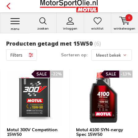
0
zoeken
inloggen
wishlist
winkelwagen
menu
Producten getagd met 15W50
(6)
Filters
Sorteren op:
SALE
-22%
SALE
-13%
Motul 300V Competition
Motul 4100 SYN-nergy
15W50
Spec 15W50