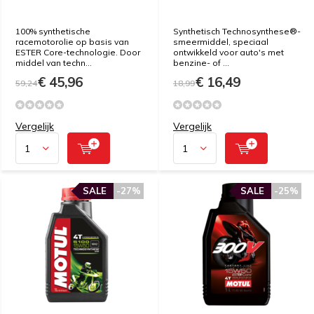
100% synthetische
Synthetisch Technosynthese®-
racemotorolie op basis van
smeermiddel, speciaal
ESTER Core-technologie. Door
ontwikkeld voor auto's met
middel van techn...
benzine- of ...
€ 45,96
€ 16,49
59,24
18,99
Vergelijk
Vergelijk
SALE
-27%
SALE
-25%