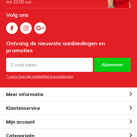
tot 22:00 uur.
Volg ons
Ontvang de nieuwste aanbiedingen en
promoties
Abonneer
* Lees hier de wettelijke beperkingen
Meer informatie
Klantenservice
Mijn account
Categorieën