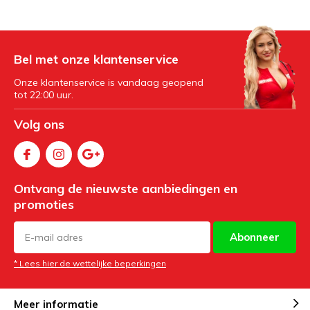
Bel met onze klantenservice
Onze klantenservice is vandaag geopend
tot 22:00 uur.
Volg ons
Ontvang de nieuwste aanbiedingen en
promoties
Abonneer
* Lees hier de wettelijke beperkingen
Meer informatie