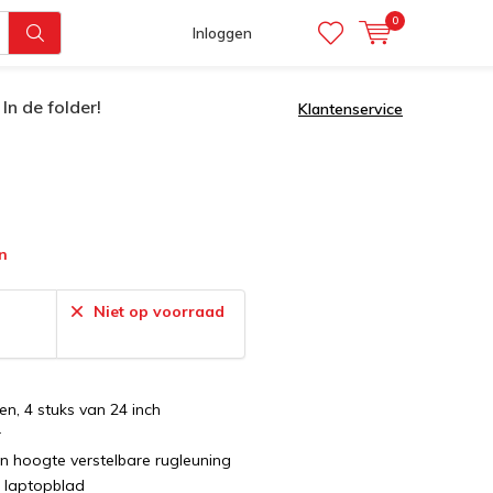
0
Inloggen
In de folder!
Klantenservice
n
:
Niet op voorraad
n, 4 stuks van 24 inch
r
in hoogte verstelbare rugleuning
r laptopblad