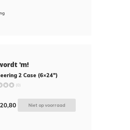
ing
wordt 'm!
eering 2 Case (6×24″)
(0)
420,80
Niet op voorraad