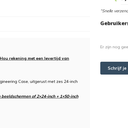
“Snelle verzend
Gebruiker
Er zijn nog ge
 Hou rekening met een levertijd van
Schrijf j
ineering Case, uitgerust met zes 24-inch
ch beeldschermen of 2×24-inch + 1×50-inch