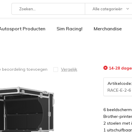
Alle categorieën
Autosport Producten
Sim Racing!
Merchandise
14-28 dage
e beoordeling toevoegen
Vergelijk
Artikelcode
RACE-E-2-6
6 beeldscherme
Brother-printe
2 stoelen met 
1 uitschuifbaa