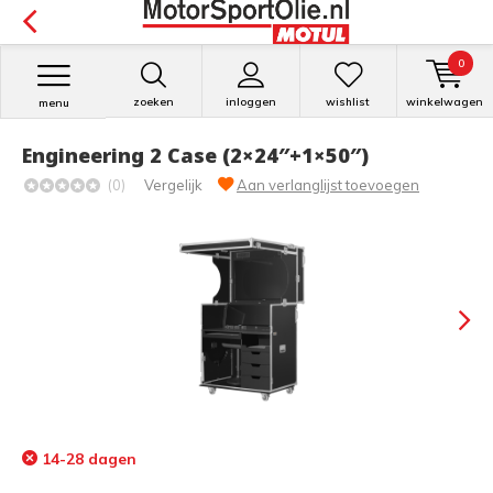
0
zoeken
inloggen
wishlist
winkelwagen
menu
Engineering 2 Case (2×24″+1×50″)
(0)
Vergelijk
Aan verlanglijst toevoegen
14-28 dagen