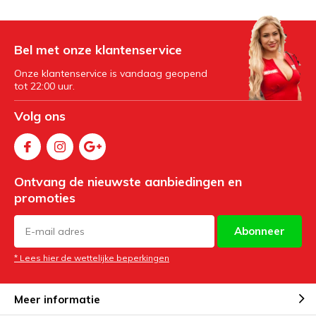
Bel met onze klantenservice
Onze klantenservice is vandaag geopend
tot 22:00 uur.
Volg ons
Ontvang de nieuwste aanbiedingen en
promoties
Abonneer
* Lees hier de wettelijke beperkingen
Meer informatie