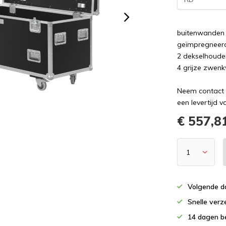
buitenwanden 
geïmpregneerd
2 dekselhoude
4 grijze zwen
Neem contact 
een levertijd 
€ 557,8
Volgende da
Snelle verz
14 dagen b