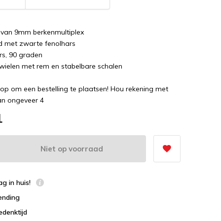
van 9mm berkenmultiplex
 met zwarte fenolhars
rs, 90 graden
kwielen met rem en stabelbare schalen
op om een bestelling te plaatsen! Hou rekening met
van ongeveer 4
1
Niet op voorraad
g in huis!
ending
edenktijd