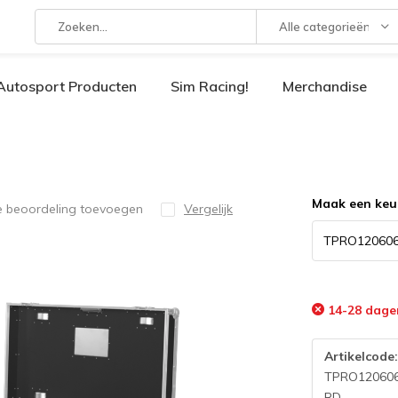
Alle categorieën
Autosport Producten
Sim Racing!
Merchandise
Maak een keu
e beoordeling toevoegen
Vergelijk
14-28 dage
Artikelcode
TPRO12060
RD