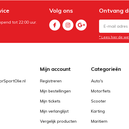
vice
Volg ons
Ontvang d
pend tot 22:00 uur.
* Lees hier de we
Mijn account
Categorieën
orSportOlie.nl
Registreren
Auto's
Mijn bestellingen
Motorfiets
Mijn tickets
Scooter
Mijn verlanglijst
Karting
Vergelijk producten
Maritiem