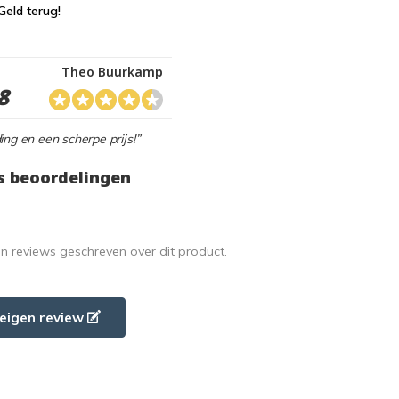
Geld terug!
Theo Buurkamp
8
ing en een scherpe prijs!”
s beoordelingen
en reviews geschreven over dit product.
e eigen review