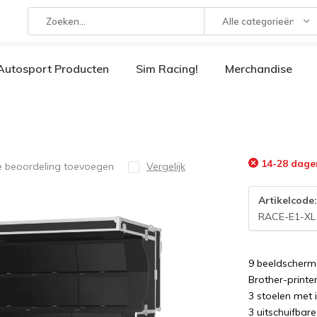
Alle categorieën
Autosport Producten
Sim Racing!
Merchandise
14-28 dage
e beoordeling toevoegen
Vergelijk
Artikelcode
RACE-E1-XL
9 beeldscherm
Brother-printe
3 stoelen met 
3 uitschuifbar