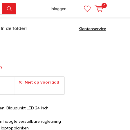
0
Inloggen
In de folder!
Klantenservice
n
:
Niet op voorraad
en, Blaupunkt LED 24 inch
r
in hoogte verstelbare rugleuning
e laptopplanken