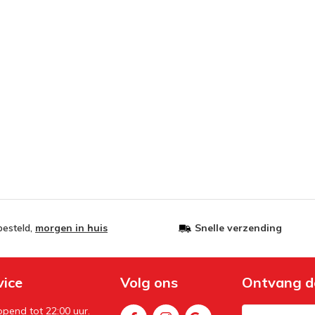
besteld,
morgen in huis
Snelle verzending
vice
Volg ons
Ontvang d
pend tot 22:00 uur.