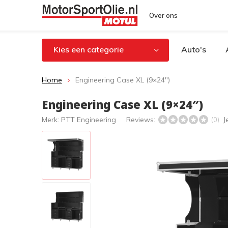
Over ons
Kies een categorie
Auto's
Home
Engineering Case XL (9×24″)
Engineering Case XL (9×24″)
Merk:
PTT Engineering
Reviews:
J
(0)