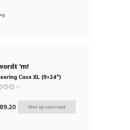
ing
wordt 'm!
eering Case XL (9×24″)
(0)
889,20
Niet op voorraad