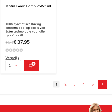
Motul Gear Comp 75W140
100% synthetisch Racing
smeermiddel op basis van
Ester technologie voor alle
hypoïde diff...
€ 37,95
50,49
Vergelijk
1
2
3
4
5