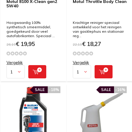
Motul 8100 X-Clean gen2
Motul Throttle Body Clean
5W40
Hoogwaardig 100%
Krachtige reiniger speciaal
synthetisch smeermiddel,
ontwikkeld voor het reinigen
goedgekeurd door veel
van gasklephuis en stationair
autofabrikanten. Speciaal ...
reg...
€ 19,95
€ 18,27
26,19
22,13
Vergelijk
Vergelijk
SALE
-18%
SALE
-16%