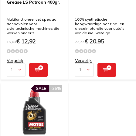
Grease LS Patroon 400gr.
Multifunctioneel vet speciaal
100% synthetische,
aanbevolen voor
hoogwaardige benzine- en
civieltechnische machines die
dieselmotorolie voor auto's
werken onder z...
van de nieuwste ge...
€ 12,92
€ 20,95
15,63
22,77
Vergelijk
Vergelijk
SALE
-25%