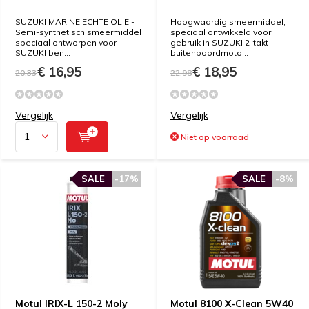
SUZUKI MARINE ECHTE OLIE -
Hoogwaardig smeermiddel,
Semi-synthetisch smeermiddel
speciaal ontwikkeld voor
speciaal ontworpen voor
gebruik in SUZUKI 2-takt
SUZUKI ben...
buitenboordmoto...
€ 16,95
€ 18,95
20,33
22,98
Vergelijk
Vergelijk
Niet op voorraad
SALE
-17%
SALE
-8%
Motul IRIX-L 150-2 Moly
Motul 8100 X-Clean 5W40