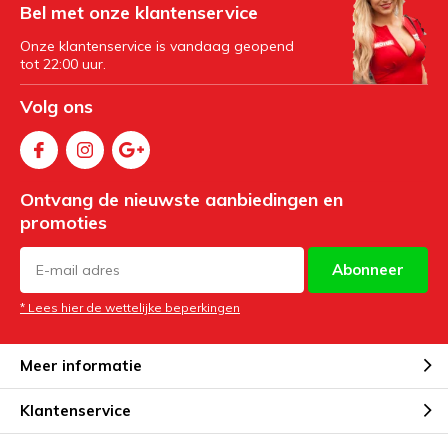
Bel met onze klantenservice
Onze klantenservice is vandaag geopend
tot 22:00 uur.
Volg ons
Ontvang de nieuwste aanbiedingen en
promoties
Abonneer
* Lees hier de wettelijke beperkingen
Meer informatie
Klantenservice