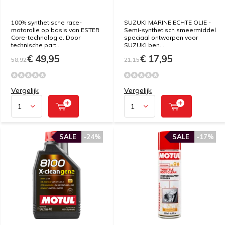
100% synthetische race-
SUZUKI MARINE ECHTE OLIE -
motorolie op basis van ESTER
Semi-synthetisch smeermiddel
Core-technologie. Door
speciaal ontworpen voor
technische part...
SUZUKI ben...
€ 49,95
€ 17,95
58,92
21,15
Vergelijk
Vergelijk
SALE
-24%
SALE
-17%