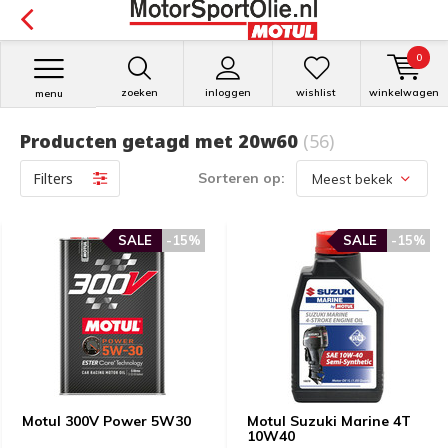
0
zoeken
inloggen
wishlist
winkelwagen
menu
Producten getagd met 20w60
(56)
Filters
Sorteren op:
SALE
-15%
SALE
-15%
Motul 300V Power 5W30
Motul Suzuki Marine 4T
10W40