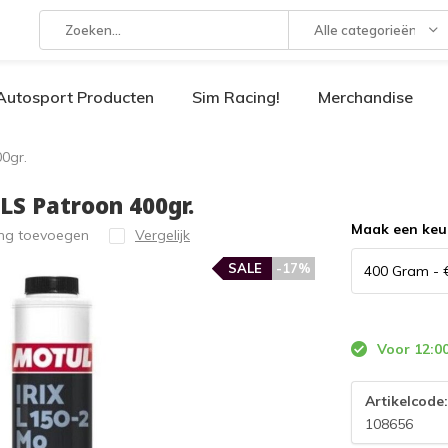
Alle categorieën
Autosport Producten
Sim Racing!
Merchandise
0gr.
LS Patroon 400gr.
Maak een keu
ing toevoegen
Vergelijk
SALE
-17%
Voor 12:00
Artikelcode
108656