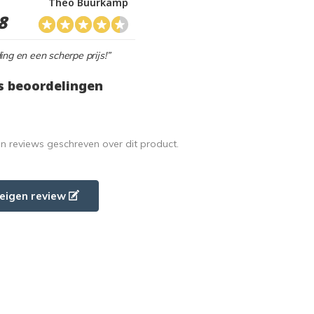
Theo Buurkamp
8
ing en een scherpe prijs!”
s beoordelingen
en reviews geschreven over dit product.
e eigen review