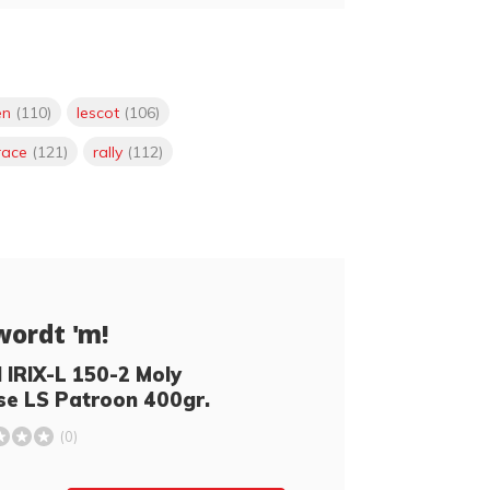
en
(110)
lescot
(106)
race
(121)
rally
(112)
wordt 'm!
 IRIX-L 150-2 Moly
se LS Patroon 400gr.
(0)