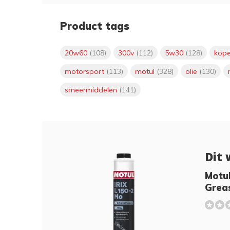
Product tags
20w60
(108)
300v
(112)
5w30
(128)
kop
motorsport
(113)
motul
(328)
olie
(130)
smeermiddelen
(141)
Dit 
Motul
Grea