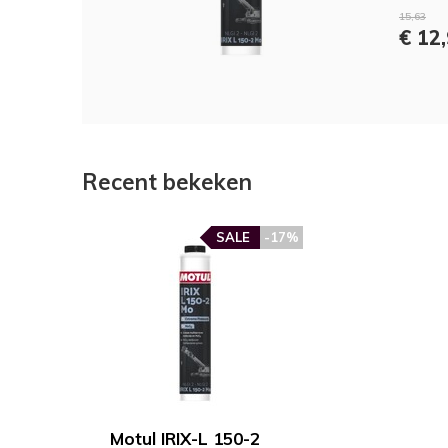
15,63
€ 12
Recent bekeken
SALE
-17%
Motul IRIX-L 150-2