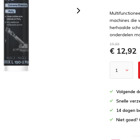
Multifunctione
machines die 
herhaalde scho
onderdelen moe
15,63
€ 12,92
Volgende da
Snelle verz
14 dagen b
Niet goed? 