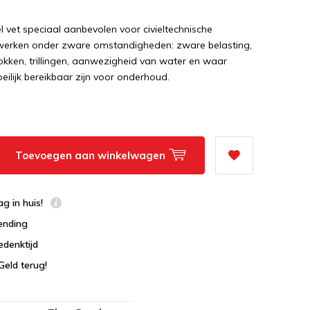
el vet speciaal aanbevolen voor civieltechnische
werken onder zware omstandigheden: zware belasting,
kken, trillingen, aanwezigheid van water en waar
ilijk bereikbaar zijn voor onderhoud.
Toevoegen aan winkelwagen
g in huis!
ending
edenktijd
Geld terug!