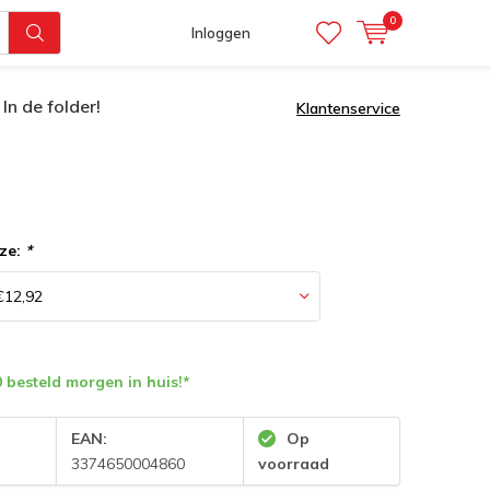
0
Inloggen
In de folder!
Klantenservice
ze:
*
 besteld morgen in huis!*
:
EAN:
Op
3374650004860
voorraad