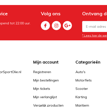
vice
Volg ons
Ontvang d
pend tot 22:00 uur.
* Lees hier de we
Mijn account
Categorieën
orSportOlie.nl
Registreren
Auto's
Mijn bestellingen
Motorfiets
Mijn tickets
Scooter
Mijn verlanglijst
Karting
Vergelijk producten
Maritiem