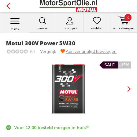
0
zoeken
inloggen
wishlist
winkelwagen
menu
Motul 300V Power 5W30
(0)
Vergelijk
Aan verlanglijst toevoegen
SALE
-15%
Voor 12:00 besteld morgen in huis!*