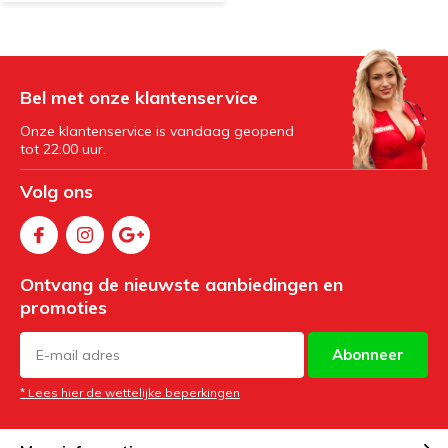
Bel met onze klantenservice
Onze klantenservice is vandaag geopend
tot 22:00 uur.
Volg ons
Ontvang de nieuwste aanbiedingen en
promoties
Abonneer
* Lees hier de wettelijke beperkingen