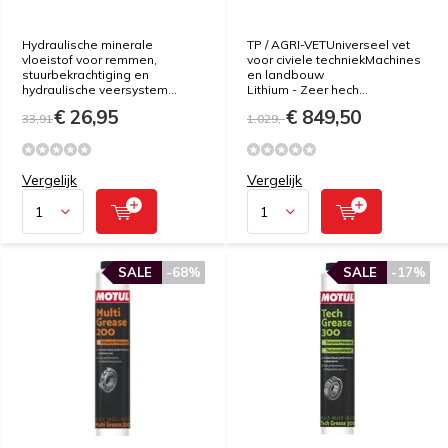
Hydraulische minerale
TP / AGRI-VETUniverseel vet
vloeistof voor remmen,
voor civiele techniekMachines
stuurbekrachtiging en
en landbouw
hydraulische veersystem...
Lithium - Zeer hech...
€ 26,95
€ 849,50
33,91
1.029,-
Vergelijk
Vergelijk
SALE
-68%
SALE
-17%