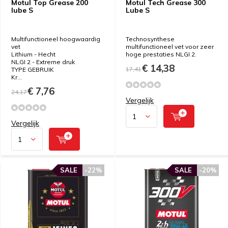
Motul Top Grease 200
Motul Tech Grease 300
lube S
Lube S
Multifunctioneel hoogwaardig
Technosynthese
vet
multifunctioneel vet voor zeer
Lithium - Hecht
hoge prestaties NLGI 2.
NLGI 2 - Extreme druk
€ 14,38
17,41
TYPE GEBRUIK
Kr...
€ 7,76
24,17
Vergelijk
Vergelijk
SALE
-22%
SALE
-20%