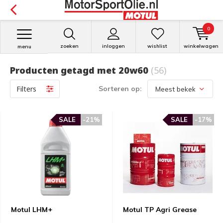
0
zoeken
inloggen
wishlist
winkelwagen
menu
Producten getagd met 20w60
(56)
Filters
Sorteren op:
SALE
-21%
SALE
-17%
Motul LHM+
Motul TP Agri Grease