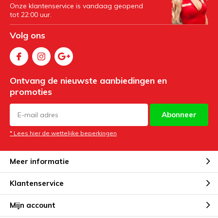
Onze klantenservice is vandaag geopend
tot 22:00 uur.
Volg ons
Ontvang de nieuwste aanbiedingen en
promoties
Abonneer
* Lees hier de wettelijke beperkingen
Meer informatie
Klantenservice
Mijn account