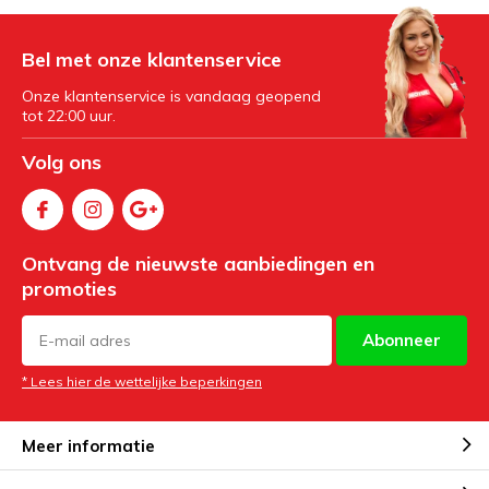
Bel met onze klantenservice
Onze klantenservice is vandaag geopend
tot 22:00 uur.
Volg ons
Ontvang de nieuwste aanbiedingen en
promoties
Abonneer
* Lees hier de wettelijke beperkingen
Meer informatie