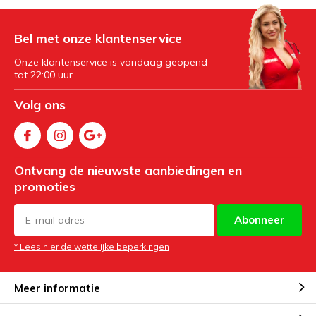
Bel met onze klantenservice
Onze klantenservice is vandaag geopend
tot 22:00 uur.
Volg ons
Ontvang de nieuwste aanbiedingen en
promoties
Abonneer
* Lees hier de wettelijke beperkingen
Meer informatie