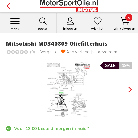
0
zoeken
inloggen
wishlist
winkelwagen
menu
Mitsubishi MD340809 Oliefilterhuis
(0)
Vergelijk
Aan verlanglijst toevoegen
SALE
-19%
Voor 12:00 besteld morgen in huis!*