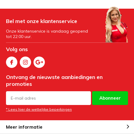
Bel met onze klantenservice
Onze klantenservice is vandaag geopend
tot 22:00 uur.
Volg ons
Ontvang de nieuwste aanbiedingen en
promoties
Abonneer
* Lees hier de wettelijke beperkingen
Meer informatie