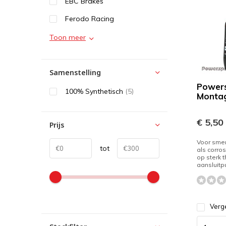
EBC Brakes
Ferodo Racing
Toon meer
Samenstelling
Powers
100% Synthetisch
(5)
Monta
€ 5,50
Prijs
Voor smer
tot
als corro
op sterk 
aansluitpu
Verge