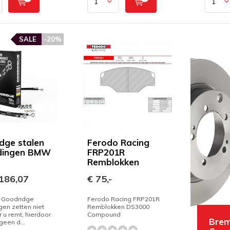
SALE
-20%
dge stalen
Ferodo Racing
idingen BMW
FRP201R
Remblokken
186,07
€ 75,-
n Goodridge
Ferodo Racing FRP201R
gen zetten niet
Remblokken DS3000
r u remt, hierdoor
Compound
Brem
 geen d...