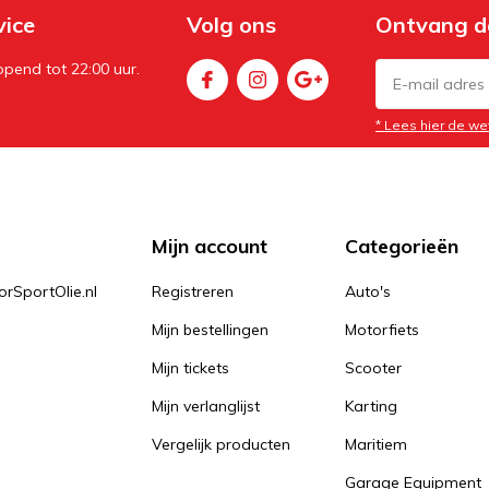
vice
Volg ons
Ontvang d
pend tot 22:00 uur.
* Lees hier de we
Mijn account
Categorieën
orSportOlie.nl
Registreren
Auto's
Mijn bestellingen
Motorfiets
Mijn tickets
Scooter
Mijn verlanglijst
Karting
Vergelijk producten
Maritiem
Garage Equipment