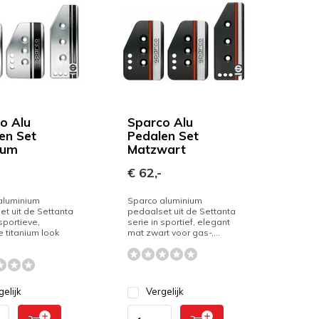
o Alu
Sparco Alu
en Set
Pedalen Set
ium
Matzwart
€ 62,-
aluminium
Sparco aluminium
t uit de Settanta
pedaalset uit de Settanta
 sportieve,
serie in sportief, elegant
 titanium look
mat zwart voor gas-,...
gelijk
Vergelijk