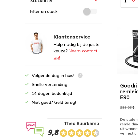
Stockfilter
Filter on stock
Klantenservice
Hulp nodig bij de juiste
keuze?
Neem contact
op!
Volgende dag in huis!
Snelle verzending
Goodri
remle
14 dagen bedenktijd
E90
Niet goed? Geld terug!
€ 
233,05
De stale
Theo Buurkamp
remleidin
uit wanne
9,8
verliest u