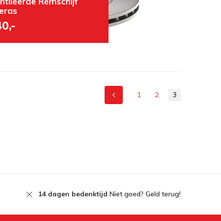
ntileerde Remschijf
eras
0,-
1
2
3
14 dagen bedenktijd
Niet goed? Geld terug!