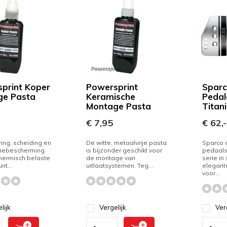
print Koper
Powersprint
Sparc
ge Pasta
Keramische
Pedal
Montage Pasta
Titan
€ 7,95
€ 62,-
ing, scheiding en
De witte, metaalvrije pasta
Sparco 
siebescherming
is bijzonder geschikt voor
pedaalse
thermisch belaste
de montage van
serie in
nt...
uitlaatsystemen. Teg...
elegante
voor...
lijk
Vergelijk
Ver