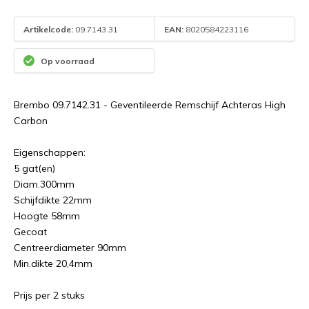
Artikelcode:
09.7143.31
EAN:
8020584223116
Op voorraad
Brembo 09.7142.31 - Geventileerde Remschijf Achteras High
Carbon
Eigenschappen:
5 gat(en)
Diam.300mm
Schijfdikte 22mm
Hoogte 58mm
Gecoat
Centreerdiameter 90mm
Min.dikte 20,4mm
Prijs per 2 stuks