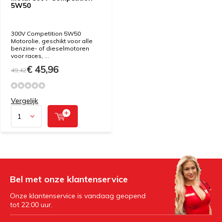
5W50
300V Competition 5W50
Motorolie, geschikt voor alle
benzine- of dieselmotoren
voor races, ...
€ 45,96
49,42
Vergelijk
Bel met onze klantenservice
Onze klantenservice is vandaag geopend
tot 22:00 uur.