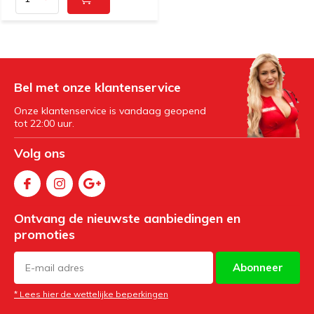
Bel met onze klantenservice
Onze klantenservice is vandaag geopend
tot 22:00 uur.
Volg ons
Ontvang de nieuwste aanbiedingen en
promoties
Abonneer
* Lees hier de wettelijke beperkingen