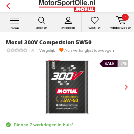
0
zoeken
inloggen
wishlist
winkelwagen
menu
Motul 300V Competition 5W50
(0)
Vergelijk
Aan verlanglijst toevoegen
SALE
-7%
Binnen 7 werkdagen in huis*