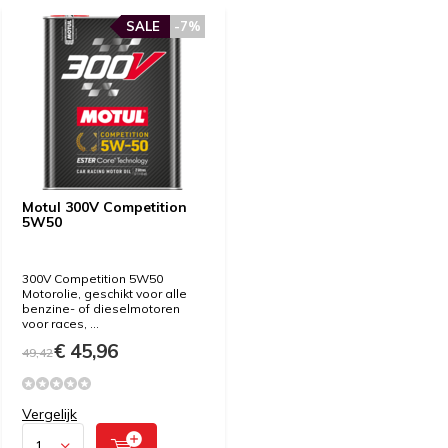
SALE
-7%
Motul 300V Competition
5W50
300V Competition 5W50
Motorolie, geschikt voor alle
benzine- of dieselmotoren
voor races, ...
€ 45,96
49,42
Vergelijk