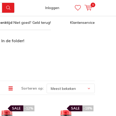
0
Inloggen
enktijd
Niet goed? Geld terug!
Klantenservice
In de folder!
Sorteren op:
SALE
-12%
SALE
-18%