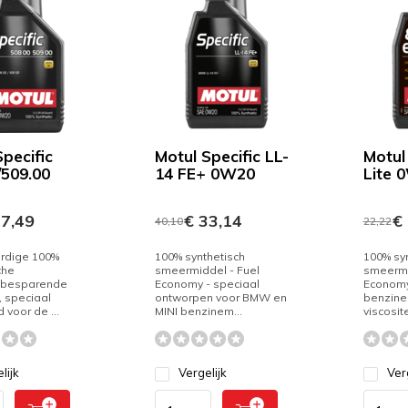
pecific
Motul Specific LL-
Motul
/509.00
14 FE+ 0W20
Lite 
7,49
€ 33,14
€ 
40,10
22,22
dige 100%
100% synthetisch
100% syn
che
smeermiddel - Fuel
smeermi
fbesparende
Economy - speciaal
Economy
, speciaal
ontworpen voor BMW en
benzine
 voor de ...
MINI benzinem...
viscosite
lijk
Vergelijk
Ver