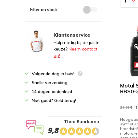
Filter on stock
Klantenservice
Hulp nodig bij de juiste
keuze?
Neem contact
op!
Volgende dag in huis!
Snelle verzending
Motul S
RBS0-
14 dagen bedenktijd
Niet goed? Geld terug!
€ 1
24,95
Hoogwaar
Theo Buurkamp
synthetis
9,8
brandstof
motorolie
ontworpen