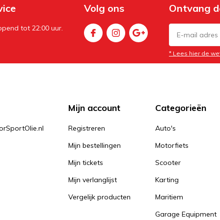
vice
Volg ons
Ontvang d
pend tot 22:00 uur.
* Lees hier de we
Mijn account
Categorieën
orSportOlie.nl
Registreren
Auto's
Mijn bestellingen
Motorfiets
Mijn tickets
Scooter
Mijn verlanglijst
Karting
Vergelijk producten
Maritiem
Garage Equipment