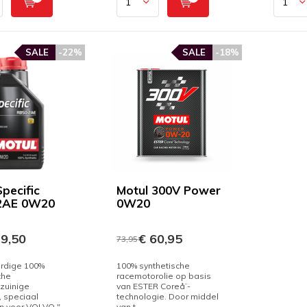
SALE
-22%
SALE
-18%
pecific
Motul 300V Power
2AE 0W20
0W20
9,50
€ 60,95
73,95
dige 100%
100% synthetische
che
racemotorolie op basis
zuinige
van ESTER Coreå¨-
, speciaal
technologie. Door middel
 voor VOLVO "...
van t...