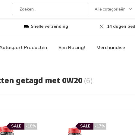
Alle categorieën
Snelle verzending
14 dagen bed
Autosport Producten
Sim Racing!
Merchandise
cten getagd met 0W20
(6)
SALE
-18%
SALE
-17%