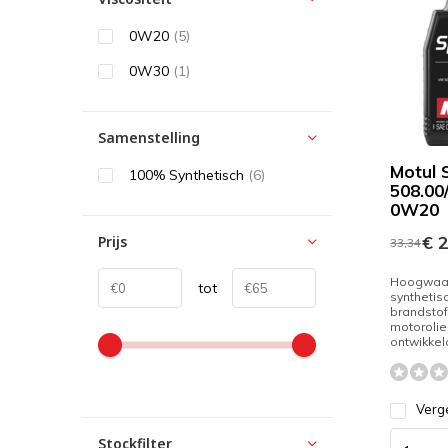
0W20
(5)
0W30
(1)
Samenstelling
Motul S
100% Synthetisch
(6)
508.00
0W20
€ 2
Prijs
33,34
Hoogwaar
tot
synthetis
brandsto
motorolie
ontwikkeld
Verge
Stockfilter