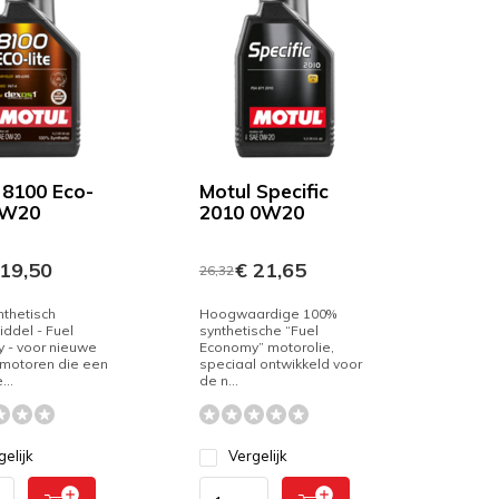
 8100 Eco-
Motul Specific
0W20
2010 0W20
19,50
€ 21,65
26,32
thetisch
Hoogwaardige 100%
ddel - Fuel
synthetische “Fuel
 - voor nieuwe
Economy” motorolie,
motoren die een
speciaal ontwikkeld voor
...
de n...
gelijk
Vergelijk