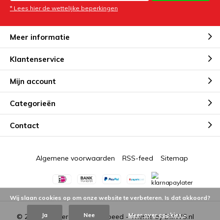
* Lees hier de wettelijke beperkingen
Meer informatie
Klantenservice
Mijn account
Categorieën
Contact
Algemene voorwaarden
RSS-feed
Sitemap
Wij slaan cookies op om onze website te verbeteren. Is dat akkoord?
Ja
Nee
Meer over cookies »
© 2026 - Powered by
Lightspeed
- Theme by
DMWS.nl