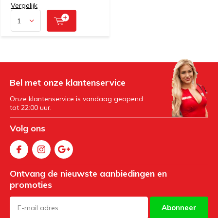
Vergelijk
Bel met onze klantenservice
Onze klantenservice is vandaag geopend
tot 22:00 uur.
Volg ons
Ontvang de nieuwste aanbiedingen en
promoties
Abonneer