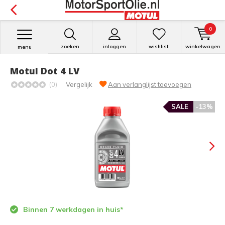
0
zoeken
inloggen
wishlist
winkelwagen
menu
Motul Dot 4 LV
(0)
Vergelijk
Aan verlanglijst toevoegen
SALE
-13%
Binnen 7 werkdagen in huis*