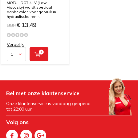
MOTUL DOT 4 LV (Low
Viscosity) wordt speciaal
aanbevolen voor gebruik in
hydraulische rem-...
€ 13,49
15,54
Vergelijk
Bel met onze klantenservice
Onze klantenservice is vandaag geopend
tot 22:00 uur.
Volg ons