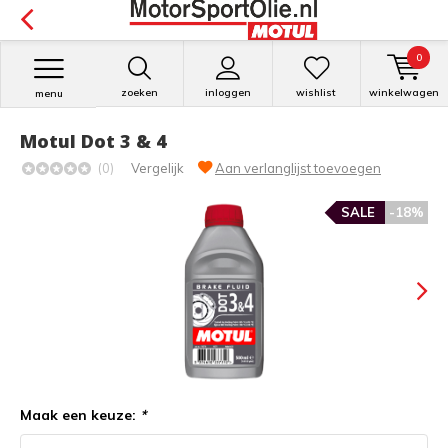
0
zoeken
inloggen
wishlist
winkelwagen
menu
Motul Dot 3 & 4
(0)
Vergelijk
Aan verlanglijst toevoegen
SALE
-18%
Maak een keuze:
*