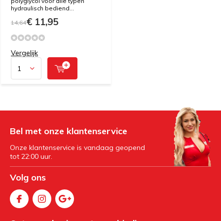
polyglycol voor alle typen
hydraulisch bediend...
€ 11,95
14,64
Vergelijk
Bel met onze klantenservice
Onze klantenservice is vandaag geopend
tot 22:00 uur.
Volg ons