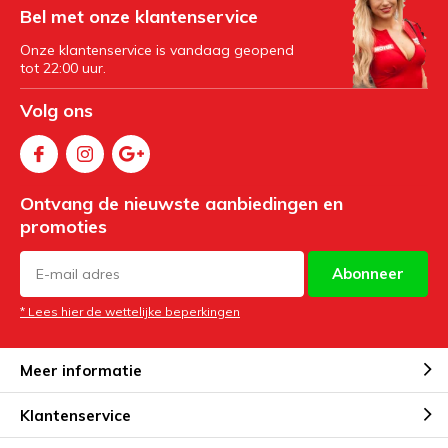
Bel met onze klantenservice
Onze klantenservice is vandaag geopend
tot 22:00 uur.
Volg ons
Ontvang de nieuwste aanbiedingen en
promoties
Abonneer
* Lees hier de wettelijke beperkingen
Meer informatie
Klantenservice