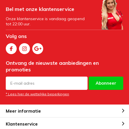
Bel met onze klantenservice
Onze klantenservice is vandaag geopend
tot 22:00 uur.
Volg ons
Ontvang de nieuwste aanbiedingen en
promoties
Abonneer
* Lees hier de wettelijke beperkingen
Meer informatie
Klantenservice