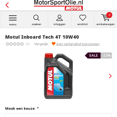
0
zoeken
inloggen
wishlist
winkelwagen
menu
Motul Inboard Tech 4T 10W40
(0)
Vergelijk
Aan verlanglijst toevoegen
SALE
-21%
Maak een keuze:
*