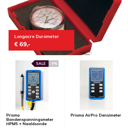
Longacre Durometer
€ 69,-
SALE
-9%
Prisma
Prisma AirPro Densimeter
Bandenspanningsmeter
HPM5 + Naaldsonde