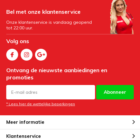
Bel met onze klantenservice
Onze klantenservice is vandaag geopend
tot 22:00 uur.
Volg ons
Ontvang de nieuwste aanbiedingen en
promoties
Abonneer
* Lees hier de wettelijke beperkingen
Meer informatie
Klantenservice