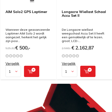
AIM Solo2 GPS Laptimer
Longacre Wiellast Schaal
Accu Set II
Wanneer deze geavanceerde
De Longacre wiellast
Laptimer AIM Solo 2 wordt
weegschaal Accu Set II heeft
aangezet, herkent het gelijk
een gemakkelijk af te lezen,
zijn posi...
groot, LCD-...
€ 500,-
€ 2.162,87
525,32
2.560,-
Vergelijk
Vergelijk