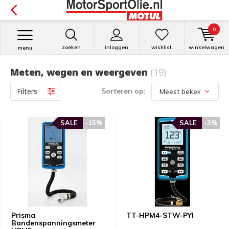
0
zoeken
inloggen
wishlist
winkelwagen
menu
Meten, wegen en weergeven
(19)
Filters
Sorteren op:
SALE
-15%
SALE
-3%
Prisma
TT-HPM4-STW-PYI
Bandenspanningsmeter