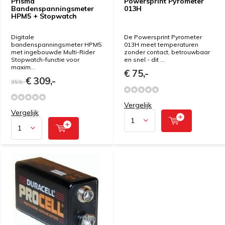
Prisma
Powersprint Pyrometer
Bandenspanningsmeter
013H
HPM5 + Stopwatch
Digitale
De Powersprint Pyrometer
bandenspanningsmeter HPM5
013H meet temperaturen
met ingebouwde Multi-Rider
zonder contact, betrouwbaar
Stopwatch-functie voor
en snel - dit ...
maxim...
€ 75,-
€ 309,-
359,-
Vergelijk
Vergelijk