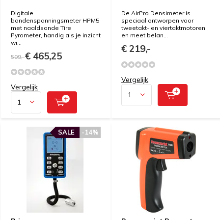
Digitale
De AirPro Densimeter is
bandenspanningsmeter HPM5
speciaal ontworpen voor
met naaldsonde Tire
tweetakt- en viertaktmotoren
Pyrometer, handig als je inzicht
en meet belan...
wi...
€ 219,-
€ 465,25
509,-
Vergelijk
Vergelijk
SALE
-14%