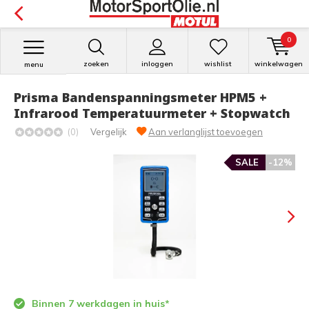
0
zoeken
inloggen
wishlist
winkelwagen
menu
Prisma Bandenspanningsmeter HPM5 +
Infrarood Temperatuurmeter + Stopwatch
(0)
Vergelijk
Aan verlanglijst toevoegen
SALE
-12%
Binnen 7 werkdagen in huis*