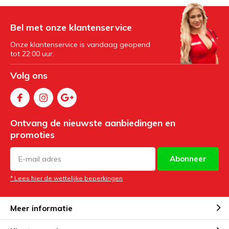
Bel met onze klantenservice
Onze klantenservice is vandaag geopend
tot 22:00 uur.
Volg ons
Ontvang de nieuwste aanbiedingen en
promoties
Abonneer
* Lees hier de wettelijke beperkingen
Meer informatie