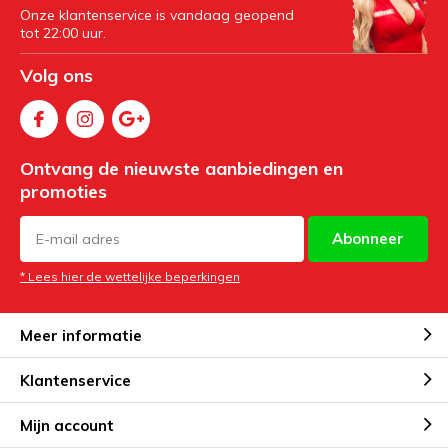
Onze klantenservice is vandaag geopend
tot 22:00 uur.
Volg ons
Ontvang de nieuwste aanbiedingen en
promoties
Abonneer
* Lees hier de wettelijke beperkingen
Meer informatie
Klantenservice
Mijn account