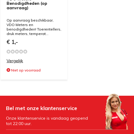
Benodigdheden (op
aanvraag)
Op aanvraag beschikbaar,
VDO Meters en
benodigdheden! Toerentellers,
druk meters, temperat...
€ 1,-
Vergelijk
Niet op voorraad
Bel met onze klantenservice
Onze klantenservice is vandaag geopend
tot 22:00 uur.