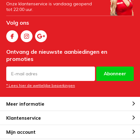
Onze klantenservice is vandaag geopend
tot 22:00 uur.
Volg ons
Ontvang de nieuwste aanbiedingen en
promoties
Abonneer
* Lees hier de wettelijke beperkingen
Meer informatie
Klantenservice
Mijn account