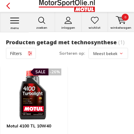
0
zoeken
inloggen
wishlist
winkelwagen
menu
Producten getagd met technosynthese
(1)
Filters
Sorteren op:
SALE
SALE
-26%
-26%
Motul 4100 TL 10W40