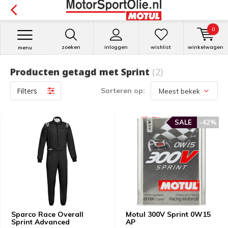
0
zoeken
inloggen
wishlist
winkelwagen
menu
Producten getagd met Sprint
(2)
Filters
Sorteren op:
SALE
-42%
Sparco Race Overall
Motul 300V Sprint 0W15
Sprint Advanced
AP