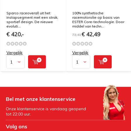
Sparco raceoverall uit het
100% synthetische
instapsegment met een strak,
racemotorolie op basis van
sportief design. De nieuwe
ESTER Core-technologie. Door
evoluti...
middel van techn...
€ 420,-
€ 42,49
73,41
Vergelijk
Vergelijk
Bel met onze klantenservice
Onze klantenservice is vandaag geopend
tot 22:00 uur.
Volg ons