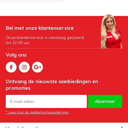
Bel met onze klantenservice
Onze klantenservice is vandaag geopend
tot 22:00 uur.
Volg ons
Ontvang de nieuwste aanbiedingen en
promoties
Abonneer
* Lees hier de wettelijke beperkingen