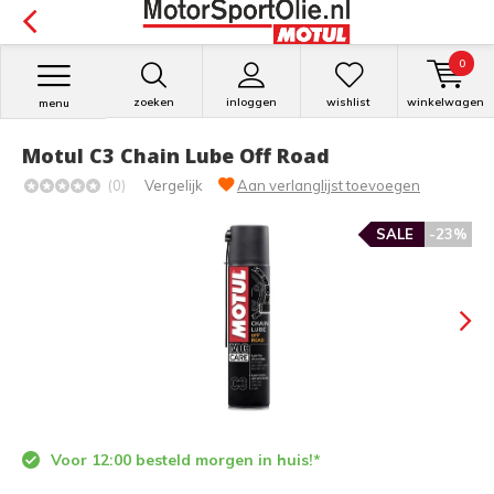
0
zoeken
inloggen
wishlist
winkelwagen
menu
Motul C3 Chain Lube Off Road
(0)
Vergelijk
Aan verlanglijst toevoegen
SALE
-23%
Voor 12:00 besteld morgen in huis!*