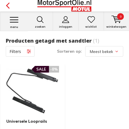
0
zoeken
inloggen
wishlist
winkelwagen
menu
Producten getagd met sandtler
(1)
Filters
Sorteren op:
SALE
-8%
Universele Looprails