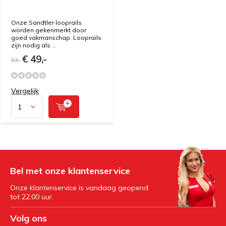
Onze Sandtler looprails
worden gekenmerkt door
goed vakmanschap. Looprails
zijn nodig als ...
€ 49,-
53,-
Vergelijk
Bel met onze klantenservice
Onze klantenservice is vandaag geopend
tot 22:00 uur.
Volg ons