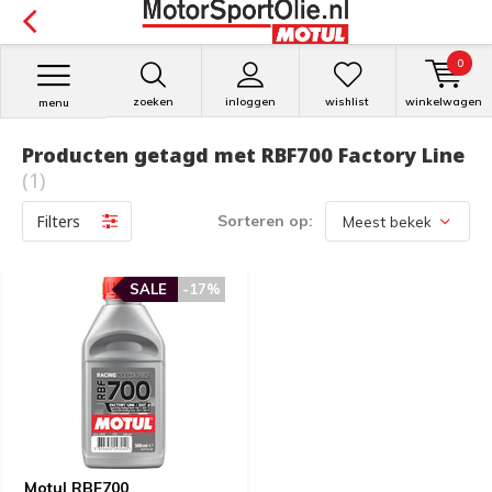
0
zoeken
inloggen
wishlist
winkelwagen
menu
Producten getagd met RBF700 Factory Line
(1)
Filters
Sorteren op:
SALE
-17%
Motul RBF700