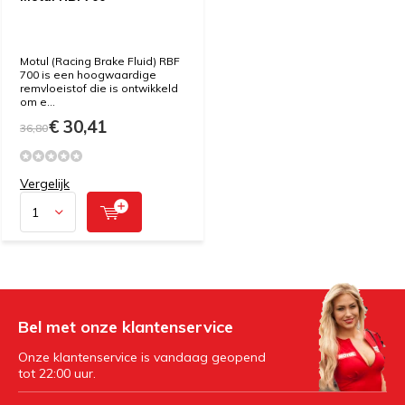
Motul (Racing Brake Fluid) RBF
700 is een hoogwaardige
remvloeistof die is ontwikkeld
om e...
€ 30,41
36,80
Vergelijk
Bel met onze klantenservice
Onze klantenservice is vandaag geopend
tot 22:00 uur.