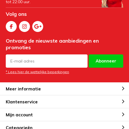
tot 22:00 uur.
Volg ons
Ontvang de nieuwste aanbiedingen en
promoties
Abonneer
* Lees hier de wettelijke beperkingen
Meer informatie
Klantenservice
Mijn account
Categorieën