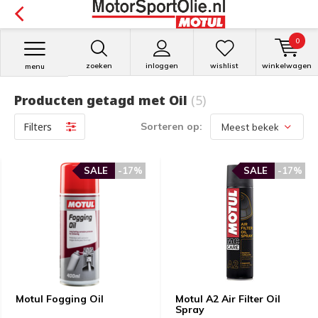
0
zoeken
inloggen
wishlist
winkelwagen
menu
Producten getagd met Oil
(5)
Filters
Sorteren op:
SALE
-17%
SALE
-17%
Motul Fogging Oil
Motul A2 Air Filter Oil
Spray