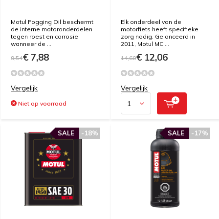
Motul Fogging Oil beschermt
Elk onderdeel van de
de interne motoronderdelen
motorfiets heeft specifieke
tegen roest en corrosie
zorg nodig. Gelanceerd in
wanneer de ...
2011, Motul MC ...
€ 7,88
€ 12,06
9,54
14,60
Vergelijk
Vergelijk
Niet op voorraad
SALE
-18%
SALE
-17%